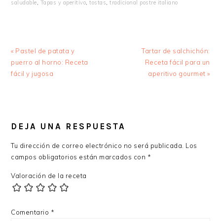
saludable
,
Tapas y aperitivo
,
tostas
,
tradicional postre italiano
Entrada
Siguiente
« Pastel de patata y
Tartar de salchichón:
anterior:
entrada:
puerro al horno: Receta
Receta fácil para un
fácil y jugosa
aperitivo gourmet »
INTERACCIONES
CON
DEJA UNA RESPUESTA
LOS
Tu dirección de correo electrónico no será publicada.
Los
LECTORES
campos obligatorios están marcados con
*
Valoración de la receta
Comentario
*