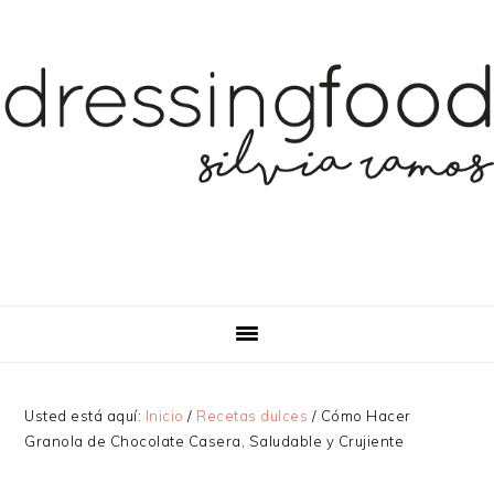
Saltar
Saltar
a
al
la
contenido
navegación
principal
principal
Usted está aquí:
Inicio
/
Recetas dulces
/
Cómo Hacer
Granola de Chocolate Casera, Saludable y Crujiente