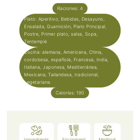
Raciones:
4
Plato:
Aperitivo, Bebidas, Desayuno,
Ensalada, Guarnición, Plato Principal,
Postre, Primer plato, salsa, Sopa,
Tentempié
Cocina:
alemana, Americana, China,
cordobesa, española, Francesa, India,
Italiana, Japonesa, Mediterránea,
Mexicana, Tailandesa, tradicional,
vegetariana
Calorías:
190
Ingredients
Equipment
Method