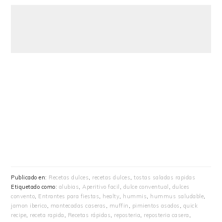
Publicado en:
Recetas dulces
,
recetas dulces
,
tostas saladas rapidas
Etiquetado como:
alubias
,
Aperitivo facil
,
dulce conventual
,
dulces
convento
,
Entrantes para fiestas
,
healty
,
hummis
,
hummus saludable
,
jamon iberico
,
mantecadas caseras
,
muffin
,
pimientos asados
,
quick
recipe
,
receta rapida
,
Recetas rápidas
,
reposteria
,
reposteria casera
,