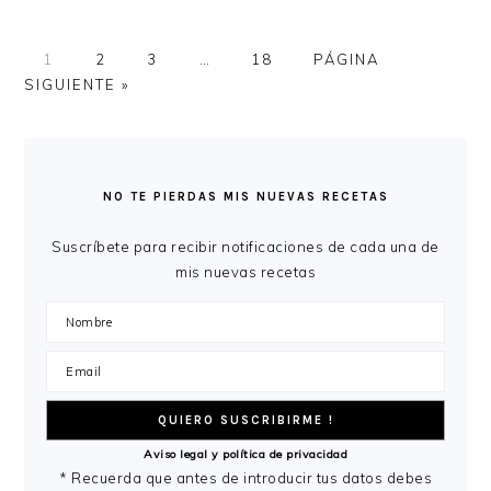
PÁGINA
PÁGINA
PÁGINA
Páginas
PÁGINA
IR
1
2
3
…
18
PÁGINA
intermedias
A
SIGUIENTE »
omitidas
LA
BARRA
LATERAL
NO TE PIERDAS MIS NUEVAS RECETAS
PRINCIPAL
Suscríbete para recibir notificaciones de cada una de
mis nuevas recetas
Aviso legal y política de privacidad
* Recuerda que antes de introducir tus datos debes