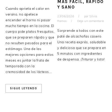
MÁS FÁCIL, RÁPIDO
Y SANO
Cuando aprieta el calor en
verano, no apetece
23/06/2026
por
Silvia
encender el horno ni pasar
Ramos
Deja un comentario
mucho tiempo en la cocina. El
Sorprende a todos con este
cuerpo pide platos fresquitos,
paté de alcachofas casero.
que se preparen rápido y que
Una receta exprés, saludable
no resulten pesados para el
y deliciosa que se prepara en
estómago. Una de las
5 minutos con ingredientes
mejores opciones para estos
de despensa. ¡Triturar y listo!
meses es juntar la fruta de
temporada con la
cremosidad de los lácteos….
SIGUE LEYENDO