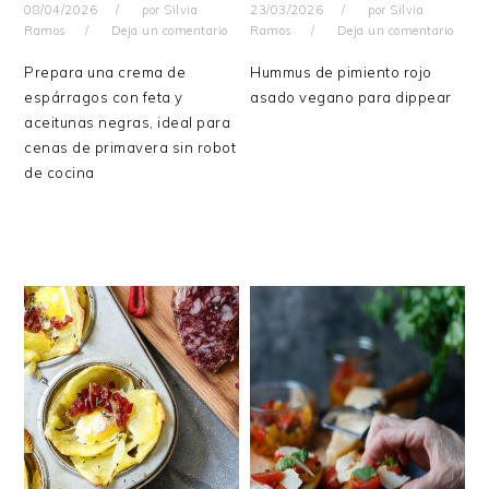
08/04/2026
por
Silvia
23/03/2026
por
Silvia
Ramos
Deja un comentario
Ramos
Deja un comentario
Prepara una crema de
Hummus de pimiento rojo
espárragos con feta y
asado vegano para dippear
aceitunas negras, ideal para
cenas de primavera sin robot
de cocina