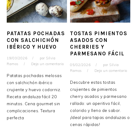
PATATAS POCHADAS
TOSTAS PIMIENTOS
CON SALCHICHÓN
ASADOS CON
IBÉRICO Y HUEVO
CHERRIES Y
PARMESANO FÁCIL
19/03/2026
por
Silvia
Ramos
Deja un comentario
05/02/2026
por
Silvia
Ramos
Deja un comentario
Patatas pochadas melosas
Descubre estas tostas
con salchichón ibérico
crujientes de pimientos
crujiente y huevo codorniz.
cherry asados y parmesano
Receta andaluza fácil 20
rallado: un aperitivo fácil,
minutos. Cena gourmet sin
colorido y lleno de sabor.
complicaciones. Textura
¡Ideal para tapas andaluzas o
perfecta
cenas rápidas!