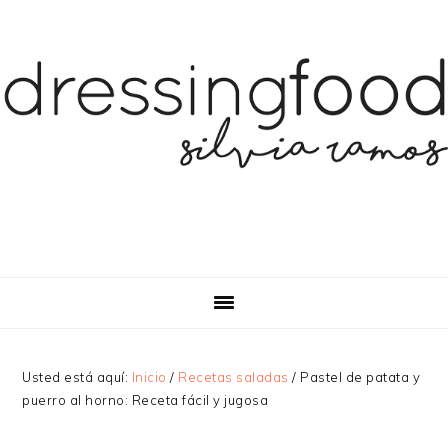
Saltar
Saltar
a
al
la
contenido
navegación
principal
principal
Usted está aquí:
Inicio
/
Recetas saladas
/
Pastel de patata y
puerro al horno: Receta fácil y jugosa