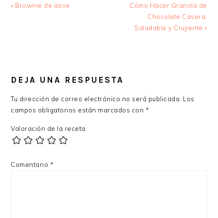
Entrada
Siguiente
« Brownie de aove
Cómo Hacer Granola de
anterior:
entrada:
Chocolate Casera,
Saludable y Crujiente »
INTERACCIONES
CON
DEJA UNA RESPUESTA
LOS
Tu dirección de correo electrónico no será publicada.
Los
LECTORES
campos obligatorios están marcados con
*
Valoración de la receta
Comentario
*