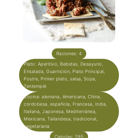
Raciones:
4
Plato:
Aperitivo, Bebidas, Desayuno,
Ensalada, Guarnición, Plato Principal,
Postre, Primer plato, salsa, Sopa,
Tentempié
Cocina:
alemana, Americana, China,
cordobesa, española, Francesa, India,
Italiana, Japonesa, Mediterránea,
Mexicana, Tailandesa, tradicional,
vegetariana
Calorías:
295