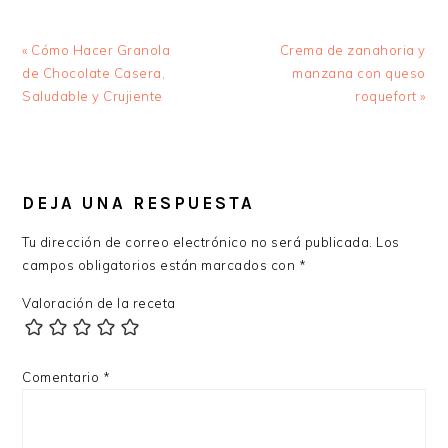
Entrada
Siguiente
« Cómo Hacer Granola
Crema de zanahoria y
anterior:
entrada:
de Chocolate Casera,
manzana con queso
Saludable y Crujiente
roquefort »
INTERACCIONES
CON
DEJA UNA RESPUESTA
LOS
Tu dirección de correo electrónico no será publicada.
Los
LECTORES
campos obligatorios están marcados con
*
Valoración de la receta
Comentario
*