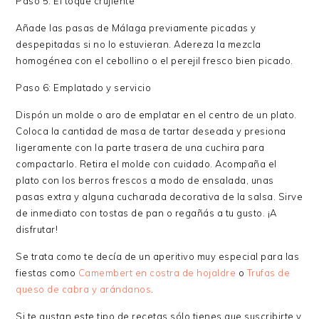
Paso 5: El toque crujiente
Añade las pasas de Málaga previamente picadas y
despepitadas si no lo estuvieran. Adereza la mezcla
homogénea con el cebollino o el perejil fresco bien picado.
Paso 6: Emplatado y servicio
Dispón un molde o aro de emplatar en el centro de un plato.
Coloca la cantidad de masa de tartar deseada y presiona
ligeramente con la parte trasera de una cuchira para
compactarlo. Retira el molde con cuidado. Acompaña el
plato con los berros frescos a modo de ensalada, unas
pasas extra y alguna cucharada decorativa de la salsa. Sirve
de inmediato con tostas de pan o regañás a tu gusto. ¡A
disfrutar!
Se trata como te decía de un aperitivo muy especial para las
fiestas como
Camembert en costra de hojaldre
o
Trufas de
queso de cabra y arándanos
.
Si te gustan este tipo de recetas sólo tienes que suscribirte y