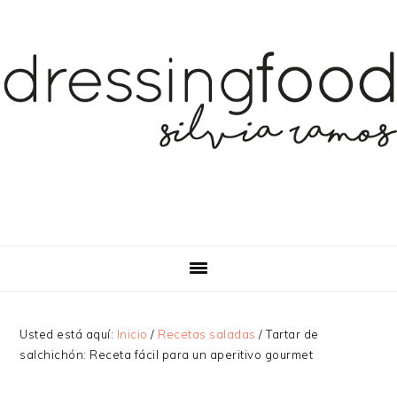
Saltar
Saltar
a
al
la
contenido
navegación
principal
principal
Usted está aquí:
Inicio
/
Recetas saladas
/
Tartar de
salchichón: Receta fácil para un aperitivo gourmet