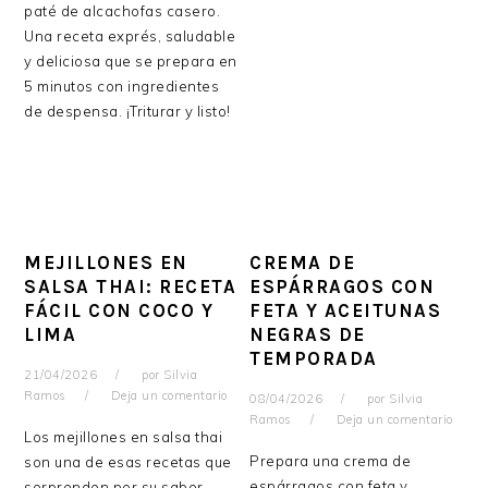
paté de alcachofas casero.
Una receta exprés, saludable
y deliciosa que se prepara en
5 minutos con ingredientes
de despensa. ¡Triturar y listo!
MEJILLONES EN
CREMA DE
SALSA THAI: RECETA
ESPÁRRAGOS CON
FÁCIL CON COCO Y
FETA Y ACEITUNAS
LIMA
NEGRAS DE
TEMPORADA
21/04/2026
por
Silvia
Ramos
Deja un comentario
08/04/2026
por
Silvia
Ramos
Deja un comentario
Los mejillones en salsa thai
Prepara una crema de
son una de esas recetas que
espárragos con feta y
sorprenden por su sabor