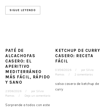
SIGUE LEYENDO
PATÉ DE
KETCHUP DE CURRY
ALCACHOFAS
CASERO: RECETA
CASERO: EL
FÁCIL
APERITIVO
03/06/2026
por
Silvia
MEDITERRÁNEO
Ramos
2 comentarios
MÁS FÁCIL, RÁPIDO
Y SANO
salsa casera de ketchup de
curry
23/06/2026
por
Silvia
Ramos
Deja un comentario
Sorprende a todos con este