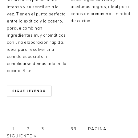
aceitunas negras, ideal para
intenso y su sencillez a la
cenas de primavera sin robot
vez. Tienen el punto perfecto
de cocina
entre lo exótico y lo casero,
porque combinan
ingredientes muy aromáticos
con una elaboración rápida,
ideal para resolver una
comida especial sin
complicarse demasiado en la
cocina. Si te…
SIGUE LEYENDO
PÁGINA
PÁGINA
PÁGINA
Páginas
PÁGINA
IR
1
2
3
…
33
PÁGINA
intermedias
A
SIGUIENTE »