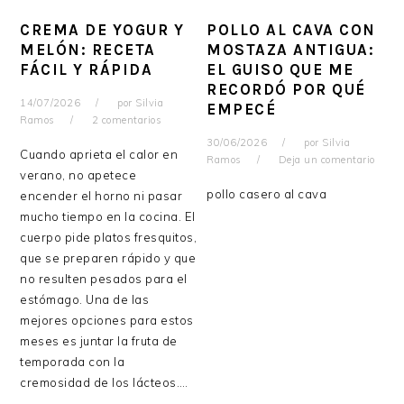
CREMA DE YOGUR Y
POLLO AL CAVA CON
MELÓN: RECETA
MOSTAZA ANTIGUA:
FÁCIL Y RÁPIDA
EL GUISO QUE ME
RECORDÓ POR QUÉ
14/07/2026
por
Silvia
EMPECÉ
Ramos
2 comentarios
30/06/2026
por
Silvia
Cuando aprieta el calor en
Ramos
Deja un comentario
verano, no apetece
pollo casero al cava
encender el horno ni pasar
mucho tiempo en la cocina. El
cuerpo pide platos fresquitos,
que se preparen rápido y que
no resulten pesados para el
estómago. Una de las
mejores opciones para estos
meses es juntar la fruta de
temporada con la
cremosidad de los lácteos….