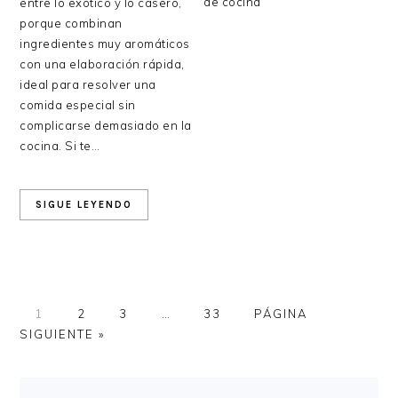
de cocina
entre lo exótico y lo casero,
porque combinan
ingredientes muy aromáticos
con una elaboración rápida,
ideal para resolver una
comida especial sin
complicarse demasiado en la
cocina. Si te…
SIGUE LEYENDO
PÁGINA
PÁGINA
PÁGINA
Páginas
PÁGINA
IR
1
2
3
…
33
PÁGINA
intermedias
A
SIGUIENTE »
omitidas
LA
BARRA