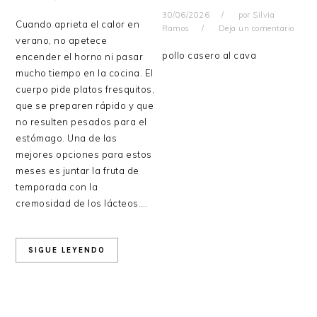
30/06/2026
por
Silvia
Cuando aprieta el calor en
Ramos
Deja un comentario
verano, no apetece
pollo casero al cava
encender el horno ni pasar
mucho tiempo en la cocina. El
cuerpo pide platos fresquitos,
que se preparen rápido y que
no resulten pesados para el
estómago. Una de las
mejores opciones para estos
meses es juntar la fruta de
temporada con la
cremosidad de los lácteos….
SIGUE LEYENDO