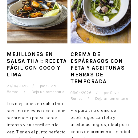
MEJILLONES EN
CREMA DE
SALSA THAI: RECETA
ESPÁRRAGOS CON
FÁCIL CON COCO Y
FETA Y ACEITUNAS
LIMA
NEGRAS DE
TEMPORADA
21/04/2026
por
Silvia
Ramos
Deja un comentario
08/04/2026
por
Silvia
Ramos
Deja un comentario
Los mejillones en salsa thai
Prepara una crema de
son una de esas recetas que
espárragos con feta y
sorprenden por su sabor
aceitunas negras, ideal para
intenso y su sencillez a la
cenas de primavera sin robot
vez. Tienen el punto perfecto