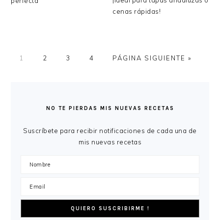
¡Ideal para tapas andaluzas o
perfecta
cenas rápidas!
PÁGINA
PÁGINA
PÁGINA
PÁGINA
IR
1
2
3
4
PÁGINA SIGUIENTE »
A
LA
BARRA
LATERAL
NO TE PIERDAS MIS NUEVAS RECETAS
PRINCIPAL
Suscríbete para recibir notificaciones de cada una de
mis nuevas recetas