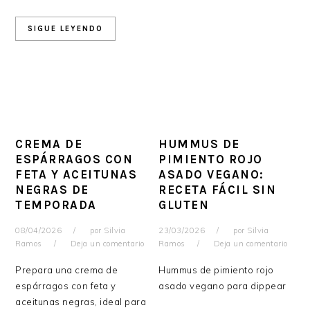
SIGUE LEYENDO
CREMA DE
HUMMUS DE
ESPÁRRAGOS CON
PIMIENTO ROJO
FETA Y ACEITUNAS
ASADO VEGANO:
NEGRAS DE
RECETA FÁCIL SIN
TEMPORADA
GLUTEN
08/04/2026
por
Silvia
23/03/2026
por
Silvia
Ramos
Deja un comentario
Ramos
Deja un comentario
Prepara una crema de
Hummus de pimiento rojo
espárragos con feta y
asado vegano para dippear
aceitunas negras, ideal para