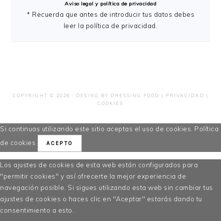
Aviso legal y política de privacidad
* Recuerda que antes de introducir tus datos debes
leer la política de privacidad.
COPYRIGHT © 2026 ·
DESING
BY
DRESSING FOOD
|
PRIVACIDAD
|
COOKIES
Si continuas utilizando este sitio aceptas el uso de cookies.
Política
de cookies
ACEPTO
Los ajustes de cookies de esta web están configurados para
"permitir cookies" y así ofrecerte la mejor experiencia de
navegación posible. Si sigues utilizando esta web sin cambiar tus
ajustes de cookies o haces clic en "Aceptar" estarás dando tu
consentimiento a esto.