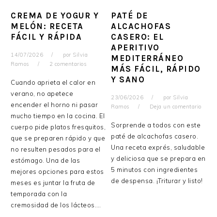
CREMA DE YOGUR Y
PATÉ DE
MELÓN: RECETA
ALCACHOFAS
FÁCIL Y RÁPIDA
CASERO: EL
APERITIVO
14/07/2026
por
Silvia
MEDITERRÁNEO
Ramos
2 comentarios
MÁS FÁCIL, RÁPIDO
Y SANO
Cuando aprieta el calor en
verano, no apetece
23/06/2026
por
Silvia
encender el horno ni pasar
Ramos
Deja un comentario
mucho tiempo en la cocina. El
Sorprende a todos con este
cuerpo pide platos fresquitos,
paté de alcachofas casero.
que se preparen rápido y que
Una receta exprés, saludable
no resulten pesados para el
y deliciosa que se prepara en
estómago. Una de las
5 minutos con ingredientes
mejores opciones para estos
de despensa. ¡Triturar y listo!
meses es juntar la fruta de
temporada con la
cremosidad de los lácteos….