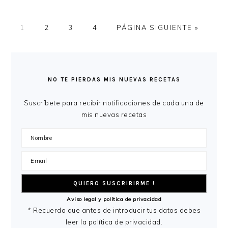
PÁGINA
PÁGINA
PÁGINA
PÁGINA
IR
1
2
3
4
PÁGINA SIGUIENTE »
A
LA
BARRA
LATERAL
NO TE PIERDAS MIS NUEVAS RECETAS
PRINCIPAL
Suscríbete para recibir notificaciones de cada una de
mis nuevas recetas
Aviso legal y política de privacidad
* Recuerda que antes de introducir tus datos debes
leer la política de privacidad.