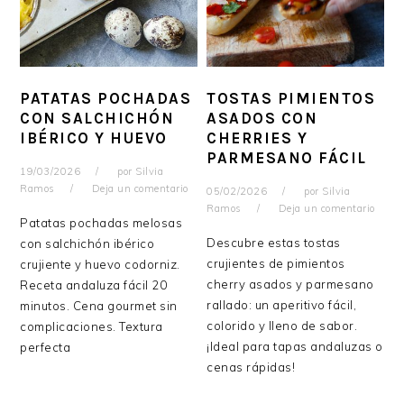
PATATAS POCHADAS
TOSTAS PIMIENTOS
CON SALCHICHÓN
ASADOS CON
IBÉRICO Y HUEVO
CHERRIES Y
PARMESANO FÁCIL
19/03/2026
por
Silvia
Ramos
Deja un comentario
05/02/2026
por
Silvia
Ramos
Deja un comentario
Patatas pochadas melosas
Descubre estas tostas
con salchichón ibérico
crujientes de pimientos
crujiente y huevo codorniz.
cherry asados y parmesano
Receta andaluza fácil 20
rallado: un aperitivo fácil,
minutos. Cena gourmet sin
colorido y lleno de sabor.
complicaciones. Textura
¡Ideal para tapas andaluzas o
perfecta
cenas rápidas!