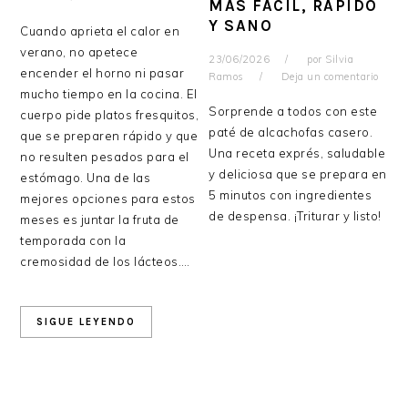
MÁS FÁCIL, RÁPIDO
Y SANO
Cuando aprieta el calor en
verano, no apetece
23/06/2026
por
Silvia
encender el horno ni pasar
Ramos
Deja un comentario
mucho tiempo en la cocina. El
Sorprende a todos con este
cuerpo pide platos fresquitos,
paté de alcachofas casero.
que se preparen rápido y que
Una receta exprés, saludable
no resulten pesados para el
y deliciosa que se prepara en
estómago. Una de las
5 minutos con ingredientes
mejores opciones para estos
de despensa. ¡Triturar y listo!
meses es juntar la fruta de
temporada con la
cremosidad de los lácteos….
SIGUE LEYENDO