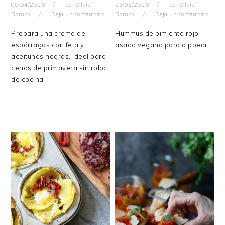
08/04/2026
por
Silvia
23/03/2026
por
Silvia
Ramos
Deja un comentario
Ramos
Deja un comentario
Prepara una crema de
Hummus de pimiento rojo
espárragos con feta y
asado vegano para dippear
aceitunas negras, ideal para
cenas de primavera sin robot
de cocina