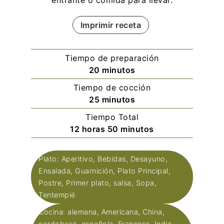
Imprimir receta
Tiempo de preparación
minutos
20
minutos
Tiempo de cocción
minutos
25
minutos
Tiempo Total
horas
minutos
12
horas
50
minutos
Plato:
Aperitivo, Bebidas, Desayuno,
Ensalada, Guarnición, Plato Principal,
Postre, Primer plato, salsa, Sopa,
Tentempié
Cocina:
alemana, Americana, China,
cordobesa, española, Francesa, India,