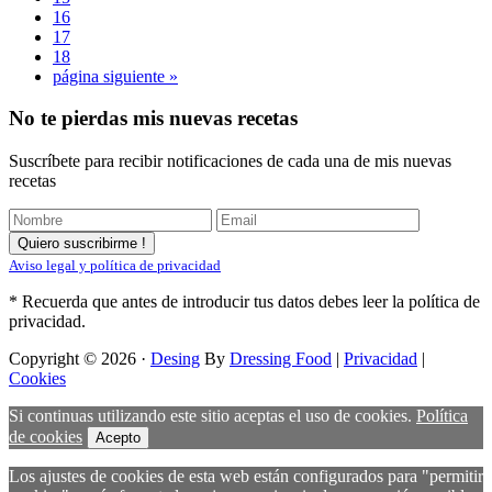
omitidas
Página
16
Página
17
Página
18
Ir
página siguiente »
a
la
Barra
No te pierdas mis nuevas recetas
lateral
Suscríbete para recibir notificaciones de cada una de mis nuevas
principal
recetas
Aviso legal y política de privacidad
* Recuerda que antes de introducir tus datos debes leer la política de
privacidad.
Copyright © 2026 ·
Desing
By
Dressing Food
|
Privacidad
|
Cookies
Si continuas utilizando este sitio aceptas el uso de cookies.
Política
de cookies
Acepto
Los ajustes de cookies de esta web están configurados para "permitir