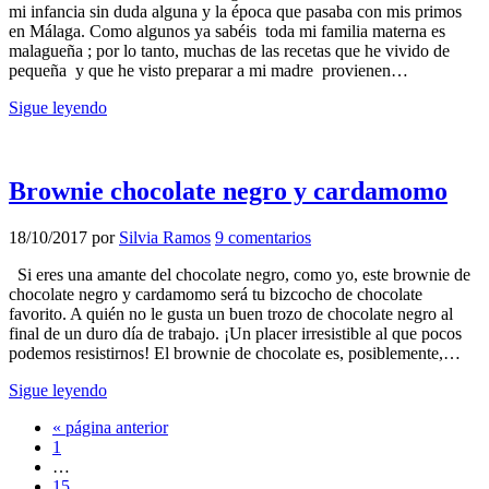
mi infancia sin duda alguna y la época que pasaba con mis primos
en Málaga. Como algunos ya sabéis toda mi familia materna es
malagueña ; por lo tanto, muchas de las recetas que he vivido de
pequeña y que he visto preparar a mi madre provienen…
Sigue leyendo
Brownie chocolate negro y cardamomo
18/10/2017
por
Silvia Ramos
9 comentarios
Si eres una amante del chocolate negro, como yo, este brownie de
chocolate negro y cardamomo será tu bizcocho de chocolate
favorito. A quién no le gusta un buen trozo de chocolate negro al
final de un duro día de trabajo. ¡Un placer irresistible al que pocos
podemos resistirnos! El brownie de chocolate es, posiblemente,…
Sigue leyendo
Ir
«
página anterior
Página
a
1
Páginas
la
…
intermedias
Página
15