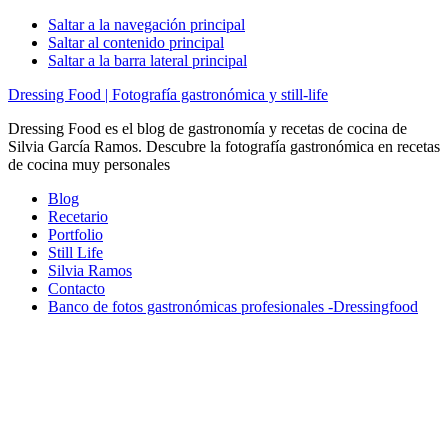
Saltar a la navegación principal
Saltar al contenido principal
Saltar a la barra lateral principal
Dressing Food | Fotografía gastronómica y still-life
Dressing Food es el blog de gastronomía y recetas de cocina de
Silvia García Ramos. Descubre la fotografía gastronómica en recetas
de cocina muy personales
Blog
Recetario
Portfolio
Still Life
Silvia Ramos
Contacto
Banco de fotos gastronómicas profesionales -Dressingfood
Nav
Social
Menu