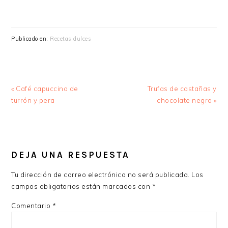
Publicado en:
Recetas dulces
Entrada
Siguiente
« Café capuccino de
Trufas de castañas y
anterior:
entrada:
turrón y pera
chocolate negro »
INTERACCIONES
CON
DEJA UNA RESPUESTA
LOS
Tu dirección de correo electrónico no será publicada.
Los
LECTORES
campos obligatorios están marcados con
*
Comentario
*