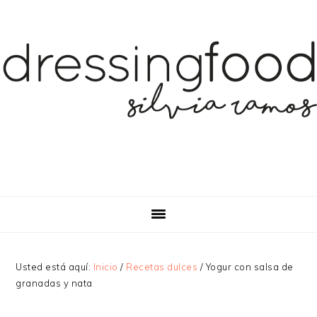
Saltar
Saltar
a
al
la
contenido
navegación
principal
principal
Usted está aquí:
Inicio
/
Recetas dulces
/
Yogur con salsa de
granadas y nata