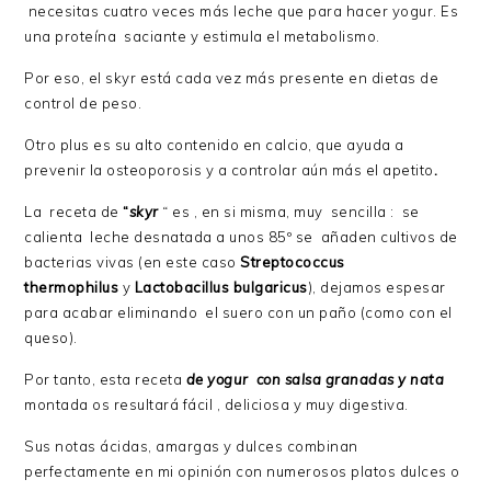
necesitas cuatro veces más leche que para hacer yogur. Es
una proteína saciante y estimula el metabolismo.
Por eso, el skyr está cada vez más presente en dietas de
control de peso.
Otro plus es su alto contenido en calcio, que ayuda a
prevenir la osteoporosis y a controlar aún más el apetito
.
La receta de
“
skyr
“
es , en si misma, muy sencilla : se
calienta leche desnatada a unos 85º se añaden cultivos de
bacterias vivas (en este caso
Streptococcus
thermophilus
y
Lactobacillus bulgaricus
), dejamos espesar
para acabar eliminando el suero con un paño (como con el
queso).
Por tanto, esta receta
de yogur con salsa granadas y nata
montada os resultará fácil , deliciosa y muy digestiva.
Sus notas ácidas, amargas y dulces combinan
perfectamente en mi opinión con numerosos platos dulces o