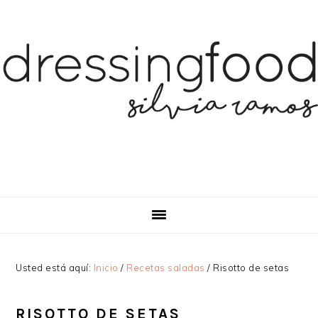
Saltar
Saltar
Saltar
a
al
a
la
contenido
la
navegación
principal
barra
principal
lateral
principal
Usted está aquí:
Inicio
/
Recetas saladas
/
Risotto de setas
RISOTTO DE SETAS