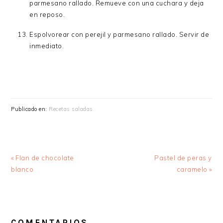
parmesano rallado. Remueve con una cuchara y deja
en reposo.
Espolvorear con perejil y parmesano rallado. Servir de
inmediato.
Publicado en:
Recetas saladas
Entrada
Siguiente
« Flan de chocolate
Pastel de peras y
anterior:
entrada:
blanco
caramelo »
INTERACCIONES
CON
COMENTARIOS