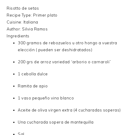
Risotto de setas
Recipe Type
:
Primer plato
Cuisine:
Italiana
Author:
Silvia Ramos
Ingredients
300 gramos de rebozuelos u otro hongo a vuestra
elección ( pueden ser deshidratados)
200 grs de arroz variedad “arborio o carnaroli”
1 cebolla dulce
Ramita de apio
1 vaso pequeño vino blanco
Aceite de oliva virgen extra (4 cucharadas soperas)
Una cucharada sopera de mantequilla
Sal