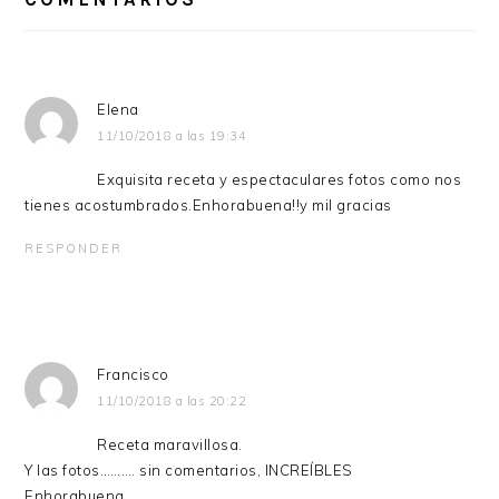
LOS
LECTORES
Elena
11/10/2018 a las 19:34
Exquisita receta y espectaculares fotos como nos
tienes acostumbrados.Enhorabuena!!y mil gracias
RESPONDER
Francisco
11/10/2018 a las 20:22
Receta maravillosa.
Y las fotos………. sin comentarios, INCREÍBLES
Enhorabuena.