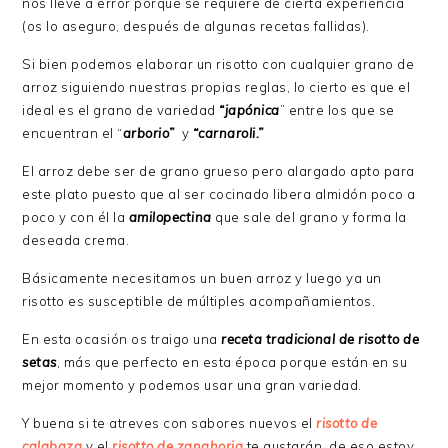
nos lleve a error porque se requiere de cierta experiencia
(os lo aseguro, después de algunas recetas fallidas).
Si bien podemos elaborar un risotto con cualquier grano de
arroz siguiendo nuestras propias reglas, lo cierto es que el
ideal es el grano de variedad
“japónica
” entre los que se
encuentran el “
arborio”
y
“carnaroli.”
El arroz debe ser de grano grueso pero alargado apto para
este plato puesto que al ser cocinado libera almidón poco a
poco y con él la
amilopectina
que sale del grano y forma la
deseada crema.
Básicamente necesitamos un buen arroz y luego ya un
risotto es susceptible de múltiples acompañamientos.
En esta ocasión os traigo una
receta tradicional de
risotto de
setas
, más que perfecto en esta época porque están en su
mejor momento y podemos usar una gran variedad.
Y buena si te atreves con sabores nuevos el
risotto de
calabaza
y el
risotto de zanahoria
te gustarán, de eso estoy