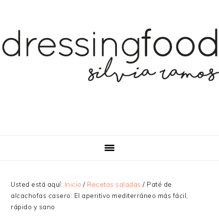
Saltar
Saltar
a
al
la
contenido
navegación
principal
principal
Usted está aquí:
Inicio
/
Recetas saladas
/
Paté de
alcachofas casero: El aperitivo mediterráneo más fácil,
rápido y sano