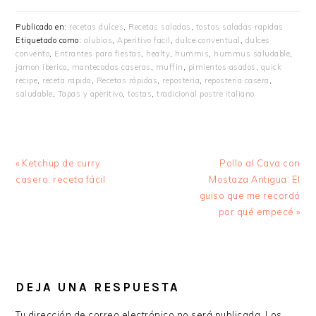
Publicado en:
recetas dulces
,
Recetas saladas
,
tostas saladas rapidas
Etiquetado como:
alubias
,
Aperitivo facil
,
dulce conventual
,
dulces
convento
,
Entrantes para fiestas
,
healty
,
hummis
,
hummus saludable
,
jamon iberico
,
mantecadas caseras
,
muffin
,
pimientos asados
,
quick
recipe
,
receta rapida
,
Recetas rápidas
,
reposteria
,
reposteria casera
,
saludable
,
Tapas y aperitivo
,
tostas
,
tradicional postre italiano
Entrada
Siguiente
« Ketchup de curry
Pollo al Cava con
anterior:
entrada:
casero: receta fácil
Mostaza Antigua: El
guiso que me recordó
por qué empecé »
INTERACCIONES
CON
DEJA UNA RESPUESTA
LOS
Tu dirección de correo electrónico no será publicada.
Los