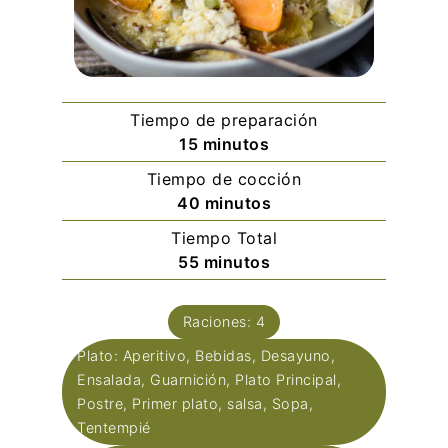
Tiempo de preparación
minutos
15
minutos
Tiempo de cocción
minutos
40
minutos
Tiempo Total
minutos
55
minutos
Raciones:
4
Plato:
Aperitivo, Bebidas, Desayuno,
Ensalada, Guarnición, Plato Principal,
Postre, Primer plato, salsa, Sopa,
Tentempié