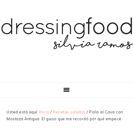
Saltar
Saltar
a
al
la
contenido
navegación
principal
principal
Usted está aquí:
Inicio
/
Recetas saladas
/
Pollo al Cava con
Mostaza Antigua: El guiso que me recordó por qué empecé