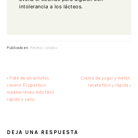
intolerancia a los lácteos.
Publicado en:
Recetas saladas
Entrada
Siguiente
« Paté de alcachofas
Crema de yogur y melón:
anterior:
entrada:
casero: El aperitivo
receta fácil y rápida »
mediterráneo más fácil,
rápido y sano
INTERACCIONES
CON
DEJA UNA RESPUESTA