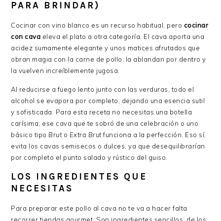
PARA BRINDAR)
Cocinar con vino blanco es un recurso habitual, pero
cocinar
con cava
eleva el plato a otra categoría. El cava aporta una
acidez sumamente elegante y unos matices afrutados que
obran magia con la carne de pollo: la ablandan por dentro y
la vuelven increíblemente jugosa.
Al reducirse a fuego lento junto con las verduras, todo el
alcohol se evapora por completo, dejando una esencia sutil
y sofisticada. Para esta receta no necesitas una botella
carísima; ese cava que te sobró de una celebración o uno
básico tipo
Brut
o
Extra Brut
funciona a la perfección. Eso sí,
evita los cavas semisecos o dulces, ya que desequilibrarían
por completo el punto salado y rústico del guiso.
LOS INGREDIENTES QUE
NECESITAS
Para preparar este pollo al cava no te va a hacer falta
recorrer tiendas gourmet. Son ingredientes sencillos, de los