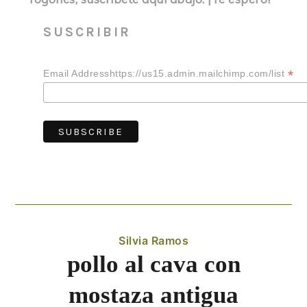
SUSCRIBIR
*
Email Addresshttps://us15.admin.mailchimp.com/list
Silvia Ramos
pollo al cava con
mostaza antigua