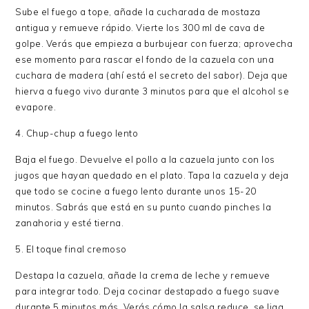
Sube el fuego a tope, añade la cucharada de mostaza
antigua y remueve rápido. Vierte los 300 ml de cava de
golpe. Verás que empieza a burbujear con fuerza; aprovecha
ese momento para rascar el fondo de la cazuela con una
cuchara de madera (ahí está el secreto del sabor). Deja que
hierva a fuego vivo durante 3 minutos para que el alcohol se
evapore.
4. Chup-chup a fuego lento
Baja el fuego. Devuelve el pollo a la cazuela junto con los
jugos que hayan quedado en el plato. Tapa la cazuela y deja
que todo se cocine a fuego lento durante unos 15-20
minutos. Sabrás que está en su punto cuando pinches la
zanahoria y esté tierna.
5. El toque final cremoso
Destapa la cazuela, añade la crema de leche y remueve
para integrar todo. Deja cocinar destapado a fuego suave
durante 5 minutos más. Verás cómo la salsa reduce, se liga