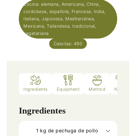
Cocina:
alemana, Americana, China,
cordobesa, española, Francesa, India,
Italiana, Japonesa, Mediterránea,
Mexicana, Tailandesa, tradicional,
vegetariana
Calorías:
490
Ingredients
Equipment
Method
Notes
Ingredientes
1
kg
de pechuga de pollo