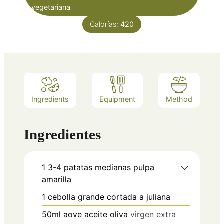
vegetariana
Calorías:
420
Ingredients
Equipment
Method
Ingredientes
1
3-4
patatas medianas pulpa
amarilla
1
cebolla grande cortada a juliana
50ml
aove
aceite oliva
virgen extra