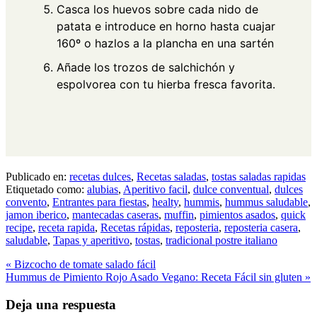
Casca los huevos sobre cada nido de
patata e introduce en horno hasta cuajar
160º o hazlos a la plancha en una sartén
Añade los trozos de salchichón y
espolvorea con tu hierba fresca favorita.
Publicado en:
recetas dulces
,
Recetas saladas
,
tostas saladas rapidas
Etiquetado como:
alubias
,
Aperitivo facil
,
dulce conventual
,
dulces
convento
,
Entrantes para fiestas
,
healty
,
hummis
,
hummus saludable
,
jamon iberico
,
mantecadas caseras
,
muffin
,
pimientos asados
,
quick
recipe
,
receta rapida
,
Recetas rápidas
,
reposteria
,
reposteria casera
,
saludable
,
Tapas y aperitivo
,
tostas
,
tradicional postre italiano
Entrada
« Bizcocho de tomate salado fácil
anterior:
Siguiente
Hummus de Pimiento Rojo Asado Vegano: Receta Fácil sin gluten »
entrada:
Interacciones
Deja una respuesta
con