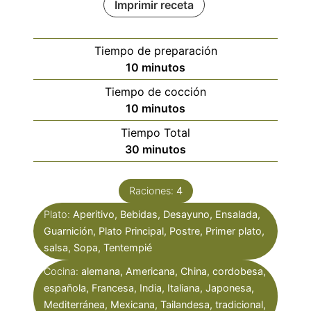
Imprimir receta
Tiempo de preparación
minutos
10
minutos
Tiempo de cocción
minutos
10
minutos
Tiempo Total
minutos
30
minutos
Raciones:
4
Plato:
Aperitivo, Bebidas, Desayuno, Ensalada,
Guarnición, Plato Principal, Postre, Primer plato,
salsa, Sopa, Tentempié
Cocina:
alemana, Americana, China, cordobesa,
española, Francesa, India, Italiana, Japonesa,
Mediterránea, Mexicana, Tailandesa, tradicional,