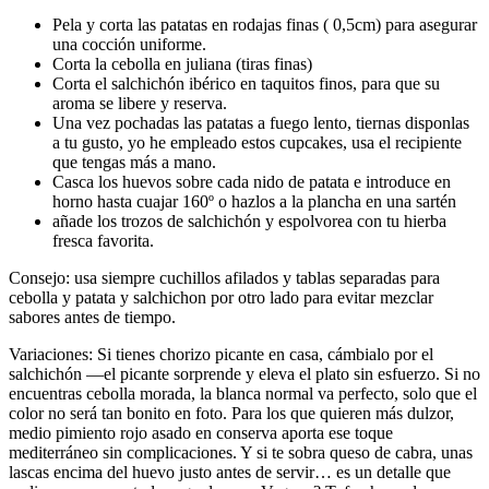
Pela y corta las patatas en rodajas finas ( 0,5cm) para asegurar
una cocción uniforme.
Corta la cebolla en juliana (tiras finas)
Corta el salchichón ibérico en taquitos finos, para que su
aroma se libere y reserva.
Una vez pochadas las patatas a fuego lento, tiernas disponlas
a tu gusto, yo he empleado estos cupcakes, usa el recipiente
que tengas más a mano.
Casca los huevos sobre cada nido de patata e introduce en
horno hasta cuajar 160º o hazlos a la plancha en una sartén
añade los trozos de salchichón y espolvorea con tu hierba
fresca favorita.
Consejo: usa siempre cuchillos afilados y tablas separadas para
cebolla y patata y salchichon por otro lado para evitar mezclar
sabores antes de tiempo.
Variaciones: Si tienes chorizo picante en casa, cámbialo por el
salchichón —el picante sorprende y eleva el plato sin esfuerzo. Si no
encuentras cebolla morada, la blanca normal va perfecto, solo que el
color no será tan bonito en foto. Para los que quieren más dulzor,
medio pimiento rojo asado en conserva aporta ese toque
mediterráneo sin complicaciones. Y si te sobra queso de cabra, unas
lascas encima del huevo justo antes de servir… es un detalle que