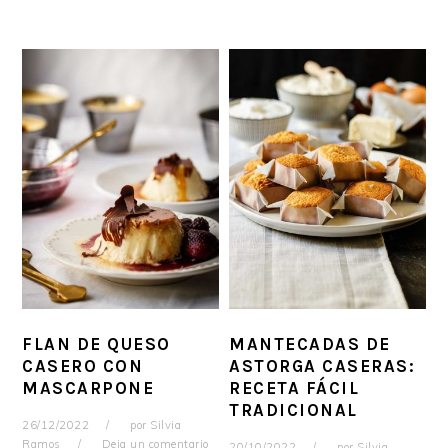
FLAN DE QUESO
MANTECADAS DE
CASERO CON
ASTORGA CASERAS:
MASCARPONE
RECETA FÁCIL
TRADICIONAL
26/12/2022
por
Silvia
Ramos
Deja un comentario
20/10/2022
por
Silvia