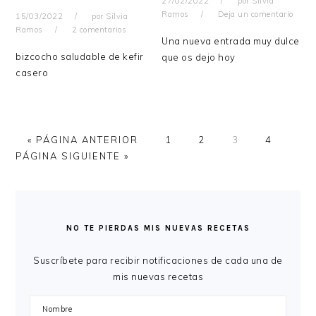
27/02/2022
por
Silvia
Ramos
Deja un comentario
15/03/2022
por
Silvia
Ramos
2 comentarios
Una nueva entrada muy dulce
bizcocho saludable de kefir
que os dejo hoy
casero
IR
PÁGINA
PÁGINA
PÁGINA
PÁGINA
IR
«
PÁGINA ANTERIOR
1
2
3
4
A
A
PÁGINA SIGUIENTE »
LA
LA
BARRA
LATERAL
NO TE PIERDAS MIS NUEVAS RECETAS
PRINCIPAL
Suscríbete para recibir notificaciones de cada una de
mis nuevas recetas