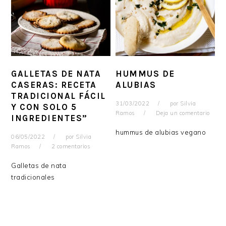
GALLETAS DE NATA
HUMMUS DE
CASERAS: RECETA
ALUBIAS
TRADICIONAL FÁCIL
31/03/2022
por
Silvia
Y CON SOLO 5
Ramos
Deja un comentario
INGREDIENTES”
hummus de alubias vegano
06/05/2022
por
Silvia
Ramos
2 comentarios
Galletas de nata
tradicionales