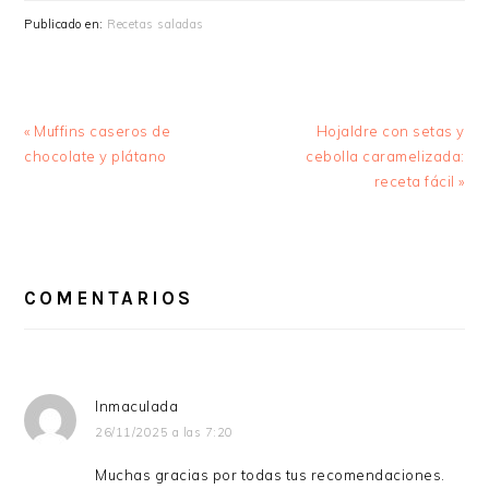
Publicado en:
Recetas saladas
Entrada
Siguiente
« Muffins caseros de
Hojaldre con setas y
anterior:
entrada:
chocolate y plátano
cebolla caramelizada:
receta fácil »
INTERACCIONES
CON
COMENTARIOS
LOS
LECTORES
Inmaculada
26/11/2025 a las 7:20
Muchas gracias por todas tus recomendaciones.