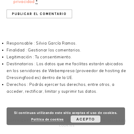
privacidad
*
Responsable : Silvia García Ramos.
Finalidad : Gestionar los comentarios.
Legitimación : Tu consentimiento.
Destinatarios : Los datos que me facilitas estarán ubicados
en los servidores de Webempresa (proveedor de hosting de
Dressingfood.es) dentro de la UE.
Derechos : Podrás ejercer tus derechos, entre otros, a
acceder, rectificar, limitar y suprimir tus datos.
Si continuas utilizando este sitio aceptas el uso de cookies.
ACEPTO
Política de cookies
COPYRIGHT © 2026 ·
DESING
BY
DRESSING FOOD
|
PRIVACIDAD
|
COOKIES