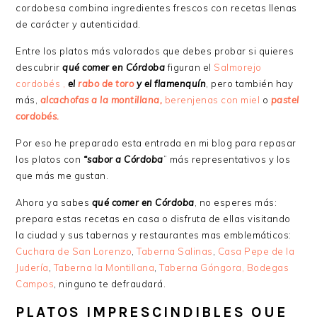
cordobesa combina ingredientes frescos con recetas llenas
de carácter y autenticidad.
Entre los platos más valorados que debes probar si quieres
descubrir
qué comer en Córdoba
figuran el
Salmorejo
cordobés ,
el
rabo de toro
y el flamenquín
, pero también hay
más,
alcachofas a la montillana,
berenjenas con miel
o
pastel
cordobés.
Por eso he preparado esta entrada en mi blog para repasar
los platos con
“sabor a Córdoba
” más representativos y los
que más me gustan.
Ahora ya sabes
qué comer en Córdoba
, no esperes más:
prepara estas recetas en casa o disfruta de ellas visitando
la ciudad y sus tabernas y restaurantes mas emblemáticos:
Cuchara de San Lorenzo
,
Taberna Salinas
,
Casa Pepe de la
Judería
,
Taberna la Montillana
,
Taberna Góngora,
Bodegas
Campos
, ninguno te defraudará.
PLATOS IMPRESCINDIBLES QUE