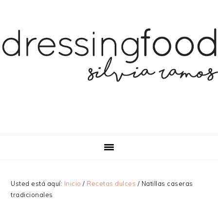
Saltar
Saltar
Saltar
a
al
a
la
contenido
la
navegación
principal
barra
principal
lateral
principal
Usted está aquí:
Inicio
/
Recetas dulces
/
Natillas caseras
tradicionales