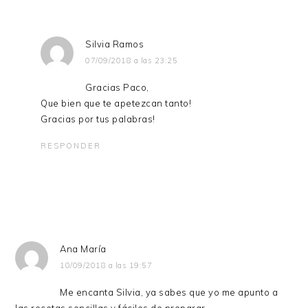
Silvia Ramos
07/09/2018 a las 23:25
Gracias Paco,
Que bien que te apetezcan tanto!
Gracias por tus palabras!
RESPONDER
Ana María
10/09/2018 a las 19:57
Me encanta Silvia, ya sabes que yo me apunto a
las recetas sencillas y fáciles de preparar.