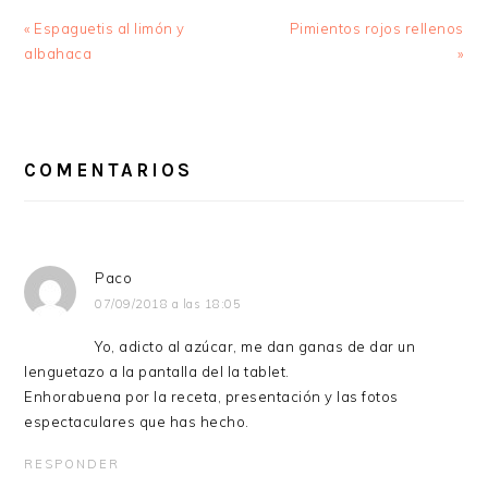
Entrada
Siguiente
« Espaguetis al limón y
Pimientos rojos rellenos
anterior:
entrada:
albahaca
»
INTERACCIONES
CON
COMENTARIOS
LOS
LECTORES
Paco
07/09/2018 a las 18:05
Yo, adicto al azúcar, me dan ganas de dar un
lenguetazo a la pantalla del la tablet.
Enhorabuena por la receta, presentación y las fotos
espectaculares que has hecho.
RESPONDER