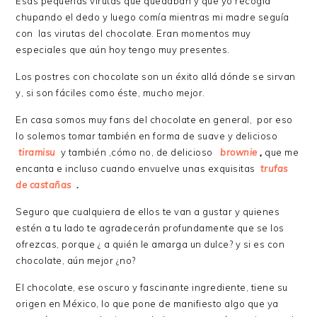
Esas pequeñas virutas que quedaban y que yo recogía
chupando el dedo y luego comía mientras mi madre seguía
con las virutas del chocolate. Eran momentos muy
especiales que aún hoy tengo muy presentes.
Los postres con chocolate son un éxito allá dónde se sirvan
y, si son fáciles como éste, mucho mejor.
En casa somos muy fans del chocolate en general, por eso
lo solemos tomar también en forma de suave y delicioso
tiramisu
y también ,cómo no, de delicioso
brownie
,
que me
encanta e incluso cuando envuelve unas exquisitas
trufas
de castañas
.
Seguro que cualquiera de ellos te van a gustar y quienes
estén a tu lado te agradecerán profundamente que se los
ofrezcas, porque ¿ a quién le amarga un dulce? y si es con
chocolate, aún mejor ¿no?
El chocolate, ese oscuro y fascinante ingrediente, tiene su
origen en México, lo que pone de manifiesto algo que ya