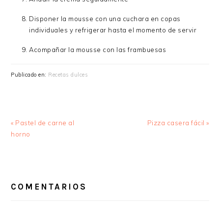
Disponer la mousse con una cuchara en copas
individuales y refrigerar hasta el momento de servir
Acompañar la mousse con las frambuesas
Publicado en:
Recetas dulces
Entrada
Siguiente
« Pastel de carne al
Pizza casera fácil »
anterior:
entrada:
horno
INTERACCIONES
CON
COMENTARIOS
LOS
LECTORES