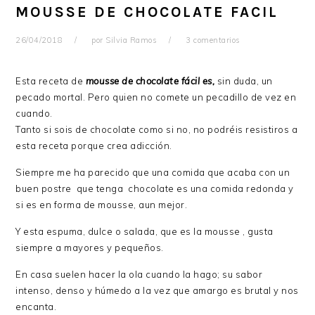
MOUSSE DE CHOCOLATE FACIL
26/04/2018
por
Silvia Ramos
3 comentarios
Esta receta de
mousse de chocolate fácil es,
sin duda, un
pecado mortal. Pero quien no comete un pecadillo de vez en
cuando.
Tanto si sois de chocolate como si no, no podréis resistiros a
esta receta porque crea adicción.
Siempre me ha parecido que una comida que acaba con un
buen postre que tenga chocolate es una comida redonda y
si es en forma de mousse, aun mejor.
Y esta espuma, dulce o salada, que es la mousse , gusta
siempre a mayores y pequeños.
En casa suelen hacer la ola cuando la hago; su sabor
intenso, denso y húmedo a la vez que amargo es brutal y nos
encanta.