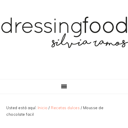
Saltar
Saltar
Saltar
a
al
a
la
contenido
la
navegación
principal
barra
principal
lateral
principal
Usted está aquí:
Inicio
/
Recetas dulces
/
Mousse de
chocolate facil