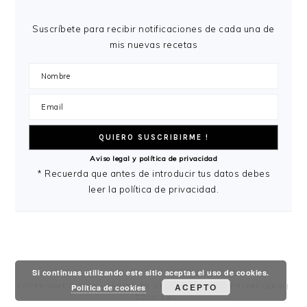
PRINCIPAL
Suscríbete para recibir notificaciones de cada una de
mis nuevas recetas
Aviso legal y política de privacidad
* Recuerda que antes de introducir tus datos debes
leer la política de privacidad.
Si continuas utilizando este sitio aceptas el uso de cookies.
ACEPTO
Política de cookies
COPYRIGHT © 2026 ·
DESING
BY
DRESSING FOOD
|
PRIVACIDAD
|
COOKIES