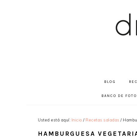
Saltar
Saltar
Saltar
a
al
a
la
contenido
la
navegación
principal
barra
principal
lateral
principal
BLOG
RE
BANCO DE FOT
Usted está aquí:
Inicio
/
Recetas saladas
/
Hambur
HAMBURGUESA VEGETARI