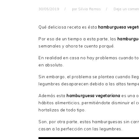
30/05/2019
por
Silvia Ramos
Deja un comen
Qué deliciosa receta es ésta
hamburguesa veget
Por eso de un tiempo a esta parte, las
hamburgues
semanales y ahora te cuento porqué.
En realidad en casa no hay problemas cuando to
en absoluto.
Sin embargo, el problema se plantea cuando llega
legumbres desaparecen debido a las altas tempe
Además esta
hamburguesa vegetariana
es una o
hábitos alimenticios, permitiéndote disminuir el
hortalizas de todo tipo.
Son, por otra parte, estas hamburguesas sin carn
casan a la perfección con las legumbres.