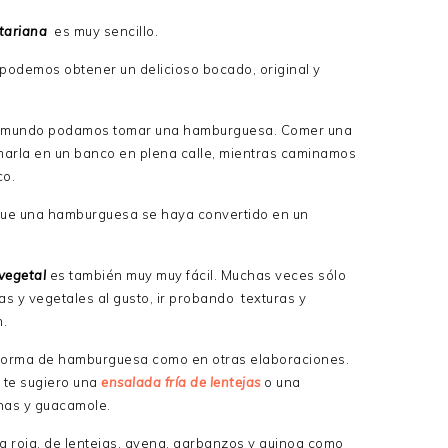
tariana
es muy sencillo.
 podemos obtener un delicioso bocado, original y
el mundo podamos tomar una hamburguesa. Comer una
marla en un banco en plena calle, mientras caminamos
co.
 que una hamburguesa se haya convertido en un
.
vegetal
es también muy muy fácil. Muchas veces sólo
as y vegetales al gusto, ir probando texturas y
n.
n forma de hamburguesa como en otras elaboraciones.
 te sugiero una
ensalada fría de lentejas
o una
nas y guacamole.
ia roja, de lentejas, avena, garbanzos y quinoa como