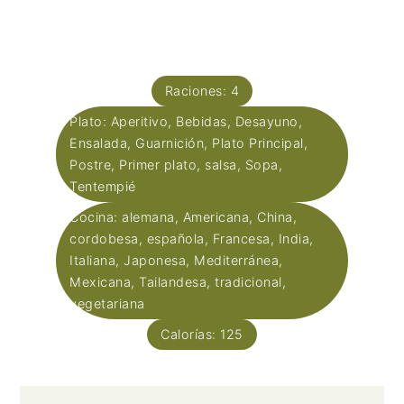
Raciones:
4
Plato:
Aperitivo, Bebidas, Desayuno,
Ensalada, Guarnición, Plato Principal,
Postre, Primer plato, salsa, Sopa,
Tentempié
Cocina:
alemana, Americana, China,
cordobesa, española, Francesa, India,
Italiana, Japonesa, Mediterránea,
Mexicana, Tailandesa, tradicional,
vegetariana
Calorías:
125