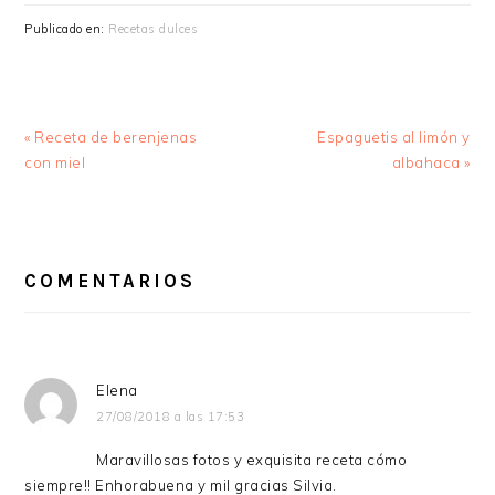
Publicado en:
Recetas dulces
Entrada
Siguiente
« Receta de berenjenas
Espaguetis al limón y
anterior:
entrada:
con miel
albahaca »
INTERACCIONES
CON
COMENTARIOS
LOS
LECTORES
Elena
27/08/2018 a las 17:53
Maravillosas fotos y exquisita receta cómo
siempre!! Enhorabuena y mil gracias Silvia.