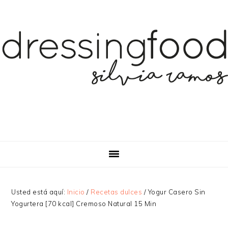
Saltar
Saltar
a
al
la
contenido
navegación
principal
principal
Usted está aquí:
Inicio
/
Recetas dulces
/
Yogur Casero Sin
Yogurtera [70 kcal] Cremoso Natural 15 Min