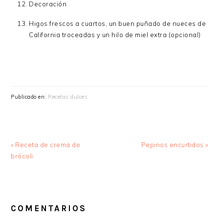
Decoración
Higos frescos a cuartos, un buen puñado de nueces de
California troceadas y un hilo de miel extra (opcional)
Publicado en:
Recetas dulces
Entrada
Siguiente
« Receta de crema de
Pepinos encurtidos »
anterior:
entrada:
brócoli
INTERACCIONES
CON
COMENTARIOS
LOS