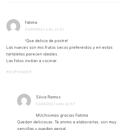
LECTORES
fatima
01/04/2021 a las 21:51
!Que delicia de postre!
Las nueces son mis frutos secos prefereidos y en estas
tartaletas parecen ideales.
Las fotos invitan a cocinar.
RESPONDER
Silvia Ramos
01/04/2021 a las 21:57
MUchisimas gracias Fatima.
Quedan deliciosas. Te animo a elaborarlas, son muy
sencillas y quedan genial