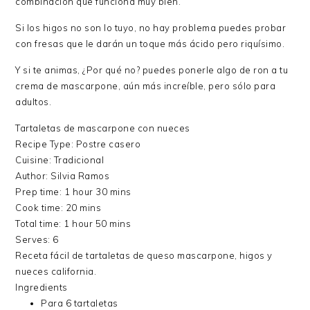
combinación que funciona muy bien.
Si los higos no son lo tuyo, no hay problema puedes probar
con fresas que le darán un toque más ácido pero riquísimo.
Y si te animas, ¿Por qué no? puedes ponerle algo de ron a tu
crema de mascarpone, aún más increíble, pero sólo para
adultos.
Tartaletas de mascarpone con nueces
Recipe Type
:
Postre casero
Cuisine:
Tradicional
Author:
Silvia Ramos
Prep time:
1 hour 30 mins
Cook time:
20 mins
Total time:
1 hour 50 mins
Serves:
6
Receta fácil de tartaletas de queso mascarpone, higos y
nueces california.
Ingredients
Para 6 tartaletas