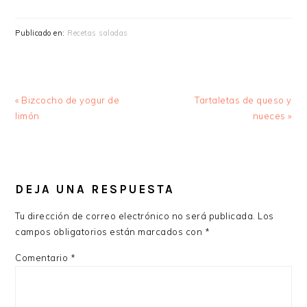
Publicado en:
Recetas saladas
Entrada
Siguiente
« Bizcocho de yogur de
Tartaletas de queso y
anterior:
entrada:
limón
nueces »
INTERACCIONES
CON
DEJA UNA RESPUESTA
LOS
Tu dirección de correo electrónico no será publicada.
Los
LECTORES
campos obligatorios están marcados con
*
Comentario
*