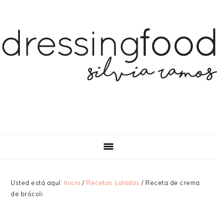
Saltar
Saltar
Saltar
a
al
a
la
contenido
la
navegación
principal
barra
principal
lateral
principal
Usted está aquí:
Inicio
/
Recetas saladas
/
Receta de crema
de brócoli