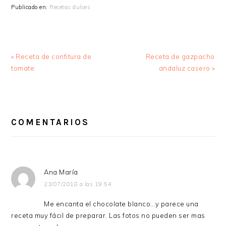
Publicado en:
Recetas dulces
Entrada
Siguiente
« Receta de confitura de
Receta de gazpacho
anterior:
entrada:
tomate
andaluz casero »
INTERACCIONES
CON
COMENTARIOS
LOS
LECTORES
Ana María
23/07/2018 a las 19:54
Me encanta el chocolate blanco…y parece una
receta muy fácil de preparar. Las fotos no pueden ser mas