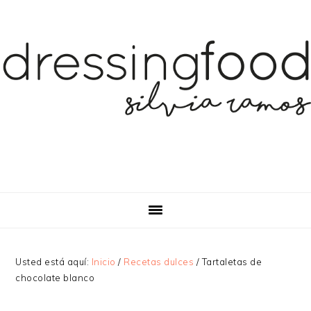
Saltar
Saltar
Saltar
a
al
a
la
contenido
la
navegación
principal
barra
principal
lateral
principal
Usted está aquí:
Inicio
/
Recetas dulces
/
Tartaletas de
chocolate blanco