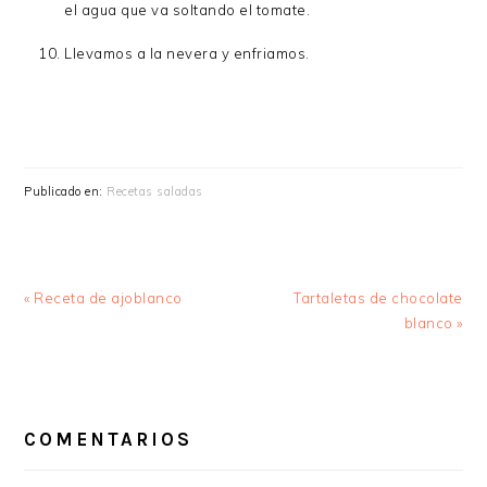
el agua que va soltando el tomate.
Llevamos a la nevera y enfriamos.
Publicado en:
Recetas saladas
Entrada
Siguiente
« Receta de ajoblanco
Tartaletas de chocolate
anterior:
entrada:
blanco »
INTERACCIONES
CON
COMENTARIOS
LOS