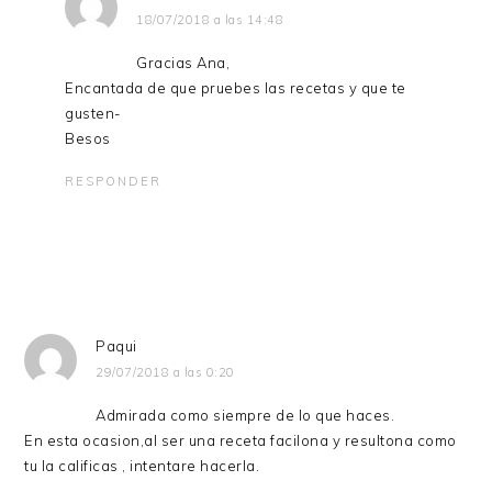
18/07/2018 a las 14:48
Gracias Ana,
Encantada de que pruebes las recetas y que te
gusten-
Besos
RESPONDER
Paqui
29/07/2018 a las 0:20
Admirada como siempre de lo que haces.
En esta ocasion,al ser una receta facilona y resultona como
tu la calificas , intentare hacerla.