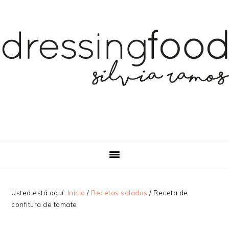
Saltar
Saltar
Saltar
a
al
a
la
contenido
la
navegación
principal
barra
principal
lateral
principal
Usted está aquí:
Inicio
/
Recetas saladas
/
Receta de
confitura de tomate