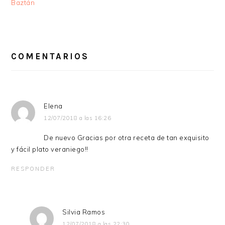
Baztán
INTERACCIONES
CON
COMENTARIOS
LOS
LECTORES
Elena
12/07/2018 a las 16:26
De nuevo Gracias por otra receta de tan exquisito
y fácil plato veraniego!!
RESPONDER
Silvia Ramos
12/07/2018 a las 22:30