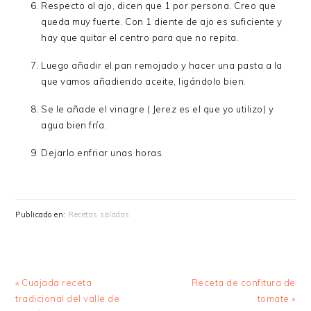
Respecto al ajo, dicen que 1 por persona. Creo que
queda muy fuerte. Con 1 diente de ajo es suficiente y
hay que quitar el centro para que no repita.
Luego añadir el pan remojado y hacer una pasta a la
que vamos añadiendo aceite, ligándolo bien.
Se le añade el vinagre ( Jerez es el que yo utilizo) y
agua bien fría.
Dejarlo enfriar unas horas.
Publicado en:
Recetas saladas
Entrada
Siguiente
« Cuajada receta
Receta de confitura de
anterior:
entrada:
tradicional del valle de
tomate »