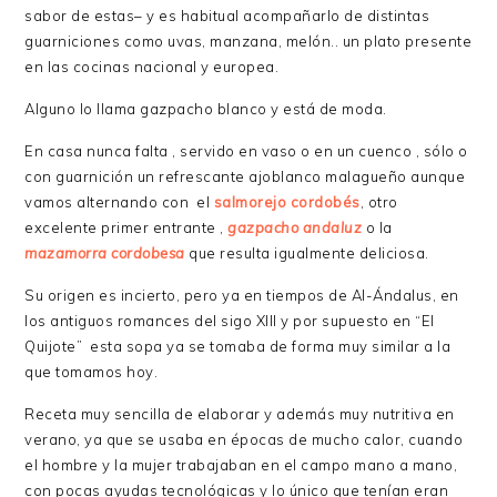
sabor de estas– y es habitual acompañarlo de distintas
guarniciones como uvas, manzana, melón.. un plato presente
en las cocinas nacional y europea.
Alguno lo llama gazpacho blanco y está de moda.
En casa nunca falta , servido en vaso o en un cuenco , sólo o
con guarnición un refrescante ajoblanco malagueño aunque
vamos alternando con el
salmorejo cordobés
, otro
excelente primer entrante ,
gazpacho andaluz
o la
mazamorra cordobesa
que resulta igualmente deliciosa.
Su origen es incierto, pero ya en tiempos de Al-Ándalus, en
los antiguos romances del sigo XIII y por supuesto en “El
Quijote” esta sopa ya se tomaba de forma muy similar a la
que tomamos hoy.
Receta muy sencilla de elaborar y además muy nutritiva en
verano, ya que se usaba en épocas de mucho calor, cuando
el hombre y la mujer trabajaban en el campo mano a mano,
con pocas ayudas tecnológicas y lo único que tenían eran