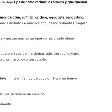
e te dejo
tips de como cocinar los huevos y que queden
enos de atún, salmón, anchoa, aguacate, langostino
,
llenos distintos e innovar con los ingredientes, seguro
os y gustan mucho aunque yo les añado algún
.
quede bien cocido, no demasiado, porque la yema
ha una masa poco agradable.
determina el tiempo de cocción. Para un huevo
educe su tiempo de cocción.
biente.