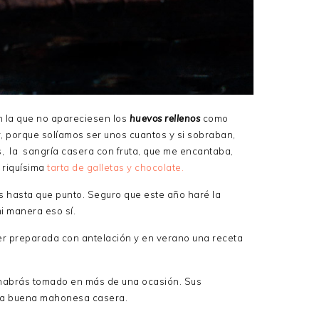
 la que no apareciesen los
huevos rellenos
como
, porque solíamos ser unos cuantos y si sobraban,
, la sangría casera con fruta, que me encantaba,
 riquísima
tarta de galletas y chocolate.
 hasta que punto. Seguro que este año haré la
mi manera eso sí.
ner preparada con antelación y en verano una receta
s habrás tomado en más de una ocasión. Sus
 una buena mahonesa casera.