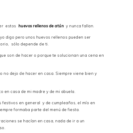
cer estos
huevos rellenos de atún
y nunca fallan.
yo digo pero unos huevos rellenos pueden ser
torio, sólo depende de ti.
 que son de hacer o porque te solucionan una cena en
ano no dejo de hacer en casa. Siempre viene bien y
to en casa de mi madre y de mi abuela.
 festivos en general y de cumpleaños, el mío en
siempre formaba parte del menú de fiesta.
aciones se hacían en casa, nada de ir a un
so.