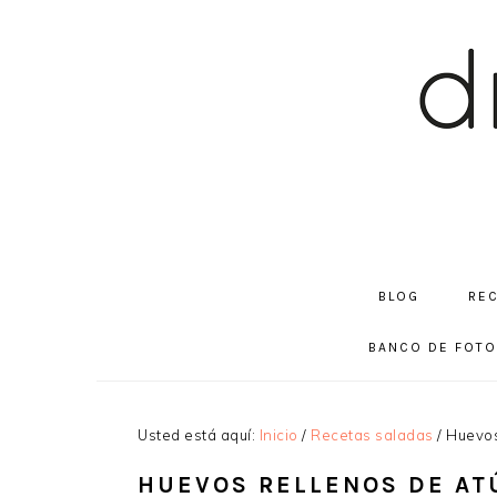
Saltar
Saltar
Saltar
a
al
a
la
contenido
la
navegación
principal
barra
principal
lateral
principal
BLOG
RE
BANCO DE FOT
Usted está aquí:
Inicio
/
Recetas saladas
/
Huevos
HUEVOS RELLENOS DE AT