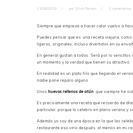
13/06/2019
por
Silvia Ramos
2 comentarios
Siempre que empieza a hacer calor vuelvo a ha
Puedes pensar que es una receta viejuna, como 
ligeros, originales, incluso divertidos en su envol
En general gustan a todos. Será por lo sencillos
un momento y la verdad que tienen su atractivo.
En realidad es un plato frío que llegando el ver
nadie pone reparo alguno.
Unos
huevos rellenos de atún
que siempre he vis
Es precisamente una receta que recuerdo de días
particular, porque lo celebro en pleno verano y 
Además yo soy de una época en la que las celebr
restaurante eso vino después, al menos en mi ca