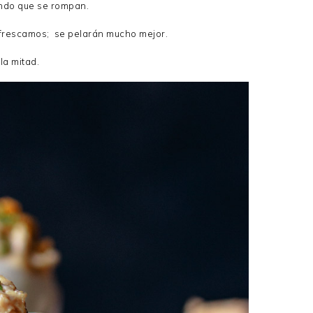
ando que se rompan.
efrescamos; se pelarán mucho mejor.
 la mitad.