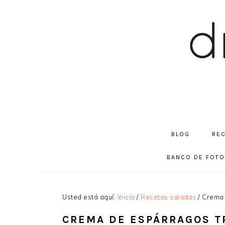
Saltar
Saltar
Saltar
a
al
a
la
contenido
la
navegación
principal
barra
principal
lateral
principal
BLOG
RE
BANCO DE FOT
Usted está aquí:
Inicio
/
Recetas saladas
/
Crema 
CREMA DE ESPÁRRAGOS T