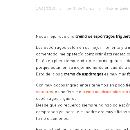
17/05/2018
por
Silvia Ramos
6 comentarios
Nada mejor que una
crema de espárragos triguer
Los espárragos están en su mejor momento y a 
comentado me apetecía compartir ésta receta c
Están en plena temporada, por norma general de 
porque están en su mejor momento en cuanto a s
Esta deliciosa
crema de espárragos
es muy muy
f
Con muy pocos ingredientes tenemos en poco tiem
verduras
, o una finisima
crema de alcachofas con t
espárragos trigueros.
Desde que yo recuerdo siempre ha habido espár
compraban ya porque mi padre era muy aficionado
tanto a comerlos.
Por eso también recuerdo que mi madre los est