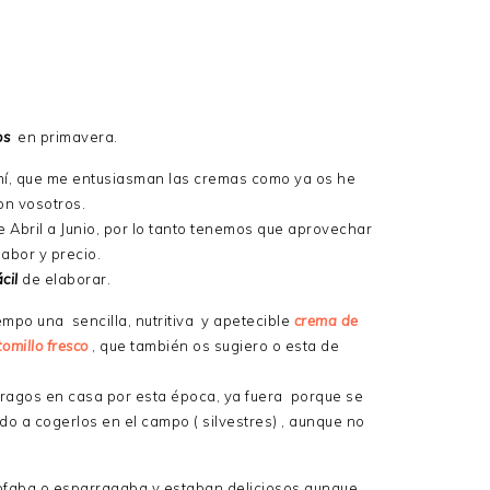
os
en primavera.
mí, que me entusiasman las cremas como ya os he
on vosotros.
Abril a Junio, por lo tanto tenemos que aprovechar
abor y precio.
ácil
de elaborar.
po una sencilla, nutritiva y apetecible
crema de
omillo fresco
, que también os sugiero o esta de
ragos en casa por esta época, ya fuera porque se
 a cogerlos en el campo ( silvestres) , aunque no
ofaba o esparragaba y estaban deliciosos aunque