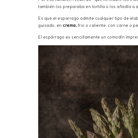
también los preparaba en tortilla o los añadía a
Es que el esparrago admite cualquier tipo de elab
guisado, en
crema,
frio o caliente, con carne o p
El espárrago es sencillamente un comodín impres