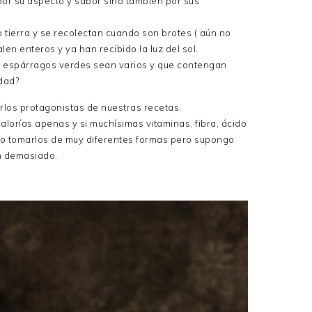
 por su aspecto y sabor sino también por sus
 tierra y se recolectan cuando son brotes ( aún no
alen enteros y ya han recibido la luz del sol.
os espárragos verdes sean varios y que contengan
dad?
los protagonistas de nuestras recetas.
lorías apenas y si muchísimas vitaminas, fibra, ácido
elo tomarlos de muy diferentes formas pero supongo
n demasiado.