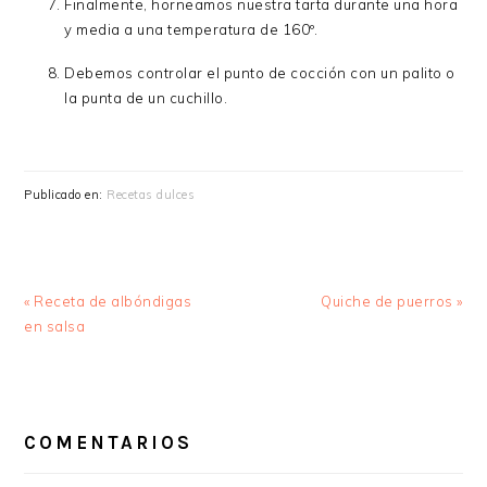
Finalmente, horneamos nuestra tarta durante una hora
y media a una temperatura de 160º.
Debemos controlar el punto de cocción con un palito o
la punta de un cuchillo.
Publicado en:
Recetas dulces
Entrada
Siguiente
« Receta de albóndigas
Quiche de puerros »
anterior:
entrada:
en salsa
INTERACCIONES
CON
COMENTARIOS
LOS