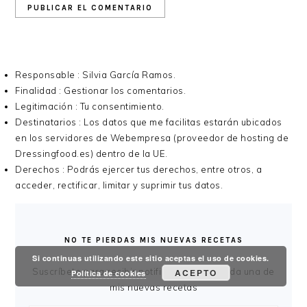
Responsable : Silvia García Ramos.
Finalidad : Gestionar los comentarios.
Legitimación : Tu consentimiento.
Destinatarios : Los datos que me facilitas estarán ubicados
en los servidores de Webempresa (proveedor de hosting de
Dressingfood.es) dentro de la UE.
Derechos : Podrás ejercer tus derechos, entre otros, a
acceder, rectificar, limitar y suprimir tus datos.
BARRA
LATERAL
NO TE PIERDAS MIS NUEVAS RECETAS
PRINCIPAL
Si continuas utilizando este sitio aceptas el uso de cookies.
Suscríbete para recibir notificaciones de cada una de
ACEPTO
Política de cookies
mis nuevas recetas