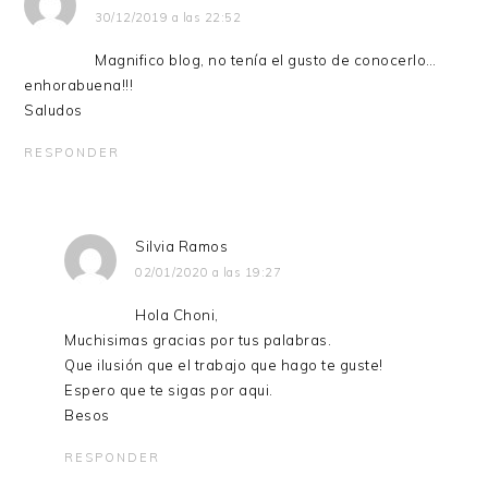
30/12/2019 a las 22:52
Magnifico blog, no tenía el gusto de conocerlo…
enhorabuena!!!
Saludos
RESPONDER
Silvia Ramos
02/01/2020 a las 19:27
Hola Choni,
Muchisimas gracias por tus palabras.
Que ilusión que el trabajo que hago te guste!
Espero que te sigas por aqui.
Besos
RESPONDER