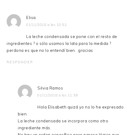
LECTORES
Elisa
01/11/2018 a las 10:52
La leche condensada se pone con el resto de
ingredientes ? o sólo usamos la lata para la medida ?
perdona es que no lo entendí bien. .gracias
RESPONDER
Silvia Ramos
01/11/2018 a las 11:39
Hola Elisabeth quizá yo no lo he expresado
bien.
La leche condensada se incorpora como otro
ingrediente más.
No hay un orden específico pero parece lógico que