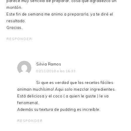
parece muy sencilla de preparar, cosa que agradezco un
montón.
Este fin de semana me animo a prepararla, ya te diré el
resultado.
Gracias.
RESPONDER
Silvia Ramos
02/11/2018 a las 16:33
Si que es verdad que las recetas fáciles
animan muchísimo! Aqui solo mezclar ingredientes.
Está deliciosa y el coco ( a quien le guste ) le va
fenomenal.
Además su textura de pudding es increíble.
RESPONDER