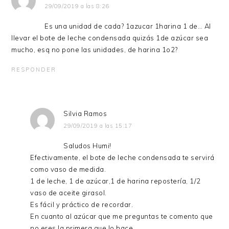
29/09/2019 a las 8:26
Es una unidad de cada? 1azucar 1harina 1 de… Al
llevar el bote de leche condensada quizás 1de azúcar sea
mucho, esq no pone las unidades, de harina 1o2?
RESPONDER
Silvia Ramos
29/09/2019 a las 15:17
Saludos Humi!
Efectivamente, el bote de leche condensada te servirá
como vaso de medida.
1 de leche, 1 de azúcar,1 de harina repostería, 1/2
vaso de aceite girasol.
Es fácil y práctico de recordar.
En cuanto al azúcar que me preguntas te comento que
no eres la primera que lo hace.