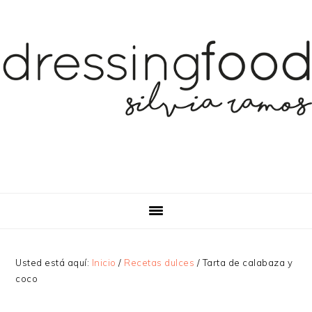
Saltar
Saltar
Saltar
a
al
a
la
contenido
la
navegación
principal
barra
principal
lateral
principal
Usted está aquí:
Inicio
/
Recetas dulces
/
Tarta de calabaza y
coco