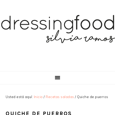
Saltar
Saltar
Saltar
a
al
a
la
contenido
la
navegación
principal
barra
principal
lateral
principal
Usted está aquí:
Inicio
/
Recetas saladas
/
Quiche de puerros
QUICHE DE PUERROS