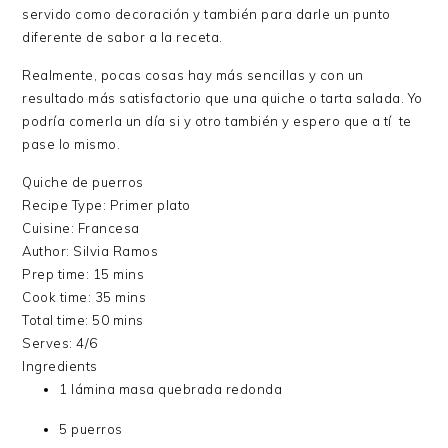
servido como decoración y también para darle un punto
diferente de sabor a la receta.
Realmente, pocas cosas hay más sencillas y con un
resultado más satisfactorio que una quiche o tarta salada. Yo
podría comerla un día si y otro también y espero que a tí te
pase lo mismo.
Quiche de puerros
Recipe Type
:
Primer plato
Cuisine:
Francesa
Author:
Silvia Ramos
Prep time:
15 mins
Cook time:
35 mins
Total time:
50 mins
Serves:
4/6
Ingredients
1 lámina masa quebrada redonda
5 puerros