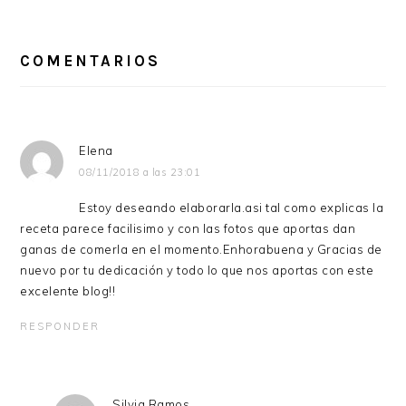
INTERACCIONES
CON
COMENTARIOS
LOS
LECTORES
Elena
08/11/2018 a las 23:01
Estoy deseando elaborarla.asi tal como explicas la
receta parece facilisimo y con las fotos que aportas dan
ganas de comerla en el momento.Enhorabuena y Gracias de
nuevo por tu dedicación y todo lo que nos aportas con este
excelente blog!!
RESPONDER
Silvia Ramos