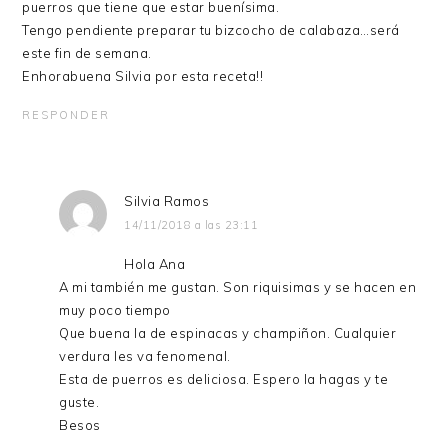
puerros que tiene que estar buenísima.
Tengo pendiente preparar tu bizcocho de calabaza…será
este fin de semana.
Enhorabuena Silvia por esta receta!!
RESPONDER
Silvia Ramos
14/11/2018 a las 23:11
Hola Ana
A mi también me gustan. Son riquisimas y se hacen en
muy poco tiempo
Que buena la de espinacas y champiñon. Cualquier
verdura les va fenomenal.
Esta de puerros es deliciosa. Espero la hagas y te
guste.
Besos