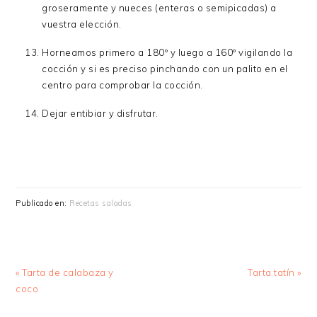
groseramente y nueces (enteras o semipicadas) a
vuestra elección.
Horneamos primero a 180º y luego a 160º vigilando la
cocción y si es preciso pinchando con un palito en el
centro para comprobar la cocción.
Dejar entibiar y disfrutar.
Publicado en:
Recetas saladas
Entrada
Siguiente
« Tarta de calabaza y
Tarta tatín »
anterior:
entrada:
coco