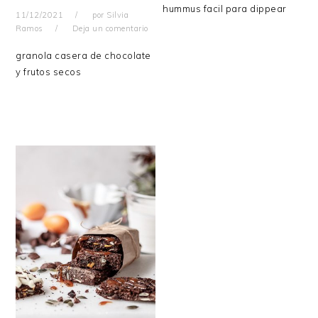
hummus facil para dippear
11/12/2021
por
Silvia
Ramos
Deja un comentario
granola casera de chocolate
y frutos secos