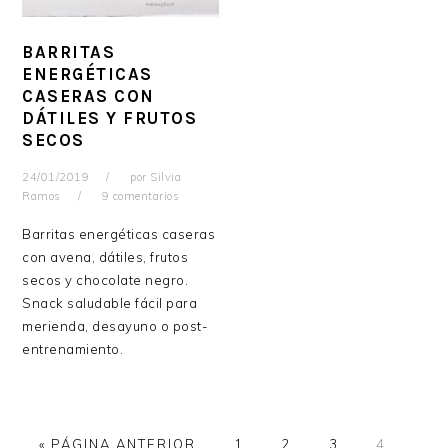
BARRITAS
ENERGÉTICAS
CASERAS CON
DÁTILES Y FRUTOS
SECOS
24/01/2019
por
Silvia
Ramos
9 comentarios
Barritas energéticas caseras
con avena, dátiles, frutos
secos y chocolate negro.
Snack saludable fácil para
merienda, desayuno o post-
entrenamiento.
IR
PÁGINA
PÁGINA
PÁGINA
PÁGINA
«
PÁGINA ANTERIOR
1
2
3
4