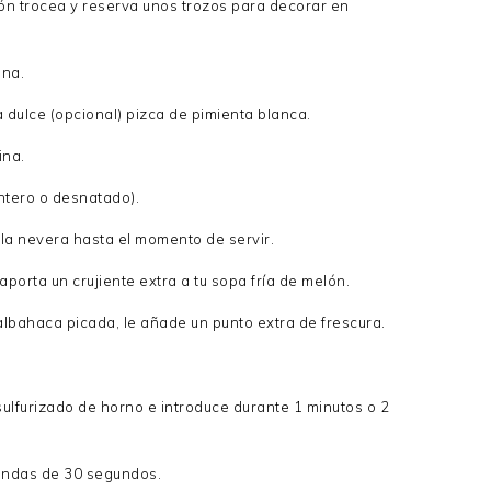
ación trocea y reserva unos trozos para decorar en
ina.
a dulce (opcional) pizca de pimienta blanca.
ina.
ntero o desnatado).
 la nevera hasta el momento de servir.
porta un crujiente extra a tu sopa fría de melón.
albahaca picada, le añade un punto extra de frescura.
ulfurizado de horno e introduce durante 1 minutos o 2
andas de 30 segundos.