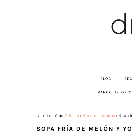
Saltar
Saltar
Saltar
a
al
a
la
contenido
la
navegación
principal
barra
principal
lateral
principal
BLOG
RE
BANCO DE FOT
Usted está aquí:
Inicio
/
Recetas saladas
/
Sopa fr
SOPA FRÍA DE MELÓN Y Y