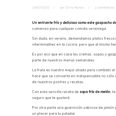
19/07/2020
por
Silvia Ramos
2 comentarios
Un entrante frío y delicioso como este gazpacho d
comienzo para cualquier comida veraniega.
Sin duda, en verano, demandamos platos frescos 
interminables en la cocina, pero que al mismo ti
Es por eso que en casa las cremas, sopas y gazp
parte de nuestros menús semanales.
La fruta es nuestro mejor aliado para combatir el
hace que se convierta en indispensable no sólo 
de nuestros postres y recetas.
Con esta sencilla receta de
sopa fría de melón
, t
seguro que te gustará.
Por otra parte una guarnición sabrosa de jamón p
un placer para tu paladar.