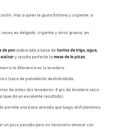
sión. Hay a quien le gusta finísima y crujiente; a
 veces es delgada, crujiente y otras gruesa, en
a de pan
elaborada a base de
harina de trigo, agua,
azúcar
y resulta perfecta la
masa de la pizza.
marca la diferencia es la levadura.
 polvo (seca de panadería) deshidratada.
ones de estas dos levaduras: 4 grs de levadura seca
a (que da un excelente resultado).
do permite una base aireada que luego disfrutaremos
er un poco pesado pero es necesario amasar con