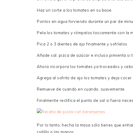
Haz un corte a los tomates en su base.
Ponlos en agua hirviendo durante un par de minut
Pela los tomates y rómpelos toscamente con la m
Pica 2 o 3 dientes de ajo finamente y sofríelos.
Añade sal, pizca de azúcar e incluso pimienta si t
Ahora incorpora los tomates ya troceados y ceboll
Agrega al sofrito de ajo los tomates y deja cocer
Remueve de cuando en cuando, suavemente.
Finalmente rectifica el punto de sal si fuera nece
Por lo tanto, hecha la masa sólo tienes que enhar
rodillo o las manos.