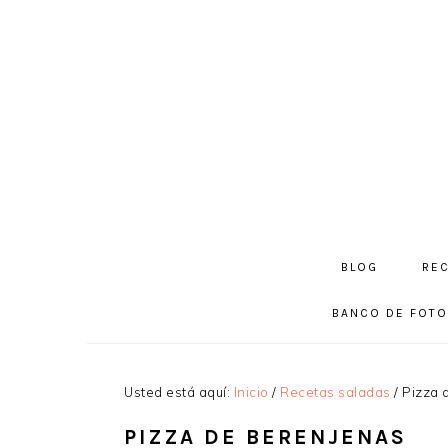
Saltar
Saltar
Saltar
a
al
a
la
contenido
la
navegación
principal
barra
principal
lateral
principal
BLOG
RE
BANCO DE FOT
Usted está aquí:
Inicio
/
Recetas saladas
/
Pizza 
PIZZA DE BERENJENAS