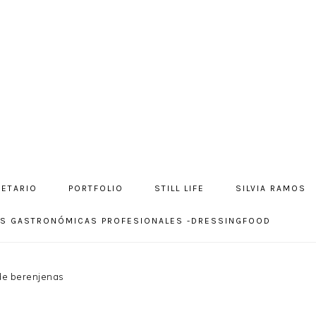
CETARIO
PORTFOLIO
STILL LIFE
SILVIA RAMOS
NA
OS GASTRONÓMICAS PROFESIONALES -DRESSINGFOOD
SOC
ME
de berenjenas