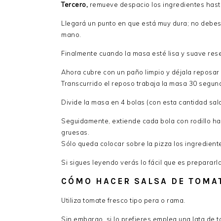
Tercero,
remueve despacio los ingredientes has
Llegará un punto en que está muy dura; no debes
mano.
Finalmente cuando la masa esté lisa y suave res
Ahora cubre con un paño limpio y déjala reposar 
Transcurrido el reposo trabaja la masa 30 segun
Divide la masa en 4 bolas (con esta cantidad sa
Seguidamente, extiende cada bola con rodillo has
gruesas.
Sólo queda colocar sobre la pizza los ingredien
Si sigues leyendo verás lo fácil que es prepararl
CÓMO HACER SALSA DE TOMA
Utiliza tomate fresco tipo pera o rama.
Sin embargo, si lo prefieres emplea una lata de t