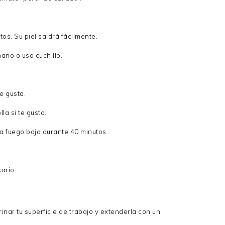
os. Su piel saldrá fácilmente.
ano o usa cuchillo.
e gusta.
a si te gusta.
 a fuego bajo durante 40 minutos.
sario.
inar tu superficie de trabajo y extenderla con un