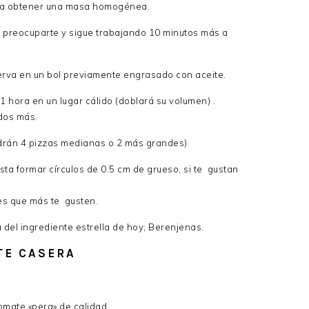
ta obtener una masa homogénea.
 preocuparte y sigue trabajando 10 minutos más a
erva en un bol previamente engrasado con aceite.
1 hora en un lugar cálido (doblará su volumen) .
dos más.
ldrán 4 pizzas medianas o 2 más grandes)
ta formar círculos de 0.5 cm de grueso, si te gustan
tes que más te gusten.
a del ingrediente estrella de hoy; Berenjenas.
TE CASERA
omate «pera» de calidad .