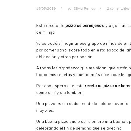
16/05/2019
por
Silvia Ramos
2 comentarios
Esta receta de
pizza de berenjenas
y algo más c
de mi hija.
Ya os podéis imaginar ese grupo de niñas de en
por comer sano, sobre todo en esta época del año
obligación y otras por pasión.
A todas les agradezco que me sigan, que estén p
hagan mis recetas y que además dicen que les gu
Por eso espero que esta
receta de pizza de bere
como a mí y a ti también.
Una pizza es sin duda uno de los platos favorit
mayores.
Una buena pizza suele ser siempre una buena opc
celebrando el fin de semana que se avecina.