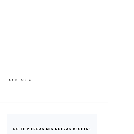
CONTACTO
V
IAL
NU
BARRA
LATERAL
NO TE PIERDAS MIS NUEVAS RECETAS
PRINCIPAL