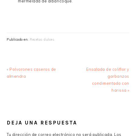
mermelada de albaricoque.
Publicado en:
Recetas dulces
Entrada
Siguiente
« Polvorones caseros de
Ensalada de coliflor y
anterior:
entrada:
almendra
garbanzos
condimentada con
harissa »
INTERACCIONES
CON
DEJA UNA RESPUESTA
LOS
Tu dirección de correo electrónico no será publicada.
Los