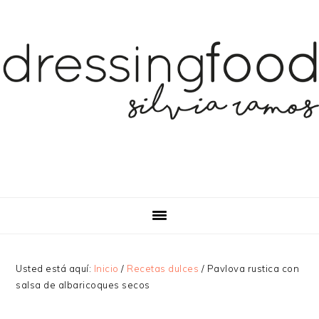
Saltar
Saltar
Saltar
a
al
a
la
contenido
la
navegación
principal
barra
principal
lateral
principal
Usted está aquí:
Inicio
/
Recetas dulces
/
Pavlova rustica con
salsa de albaricoques secos