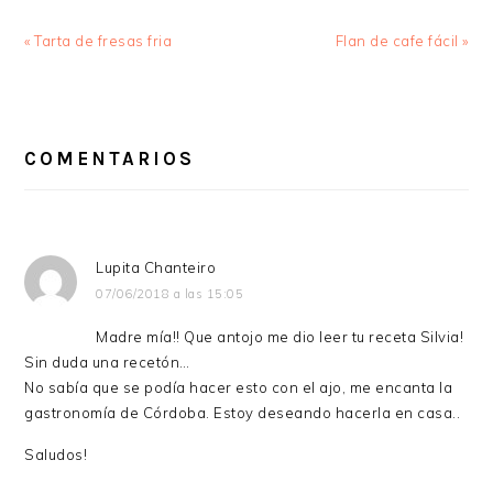
Entrada
Siguiente
« Tarta de fresas fria
Flan de cafe fácil »
anterior:
entrada:
INTERACCIONES
CON
COMENTARIOS
LOS
LECTORES
Lupita Chanteiro
07/06/2018 a las 15:05
Madre mía!! Que antojo me dio leer tu receta Silvia!
Sin duda una recetón…
No sabía que se podía hacer esto con el ajo, me encanta la
gastronomía de Córdoba. Estoy deseando hacerla en casa..
Saludos!