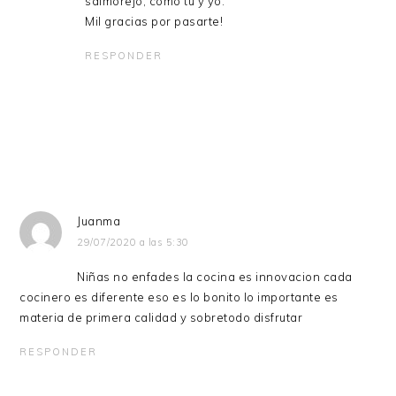
salmorejo, como tú y yo.
Mil gracias por pasarte!
RESPONDER
Juanma
29/07/2020 a las 5:30
Niñas no enfades la cocina es innovacion cada
cocinero es diferente eso es lo bonito lo importante es
materia de primera calidad y sobretodo disfrutar
RESPONDER