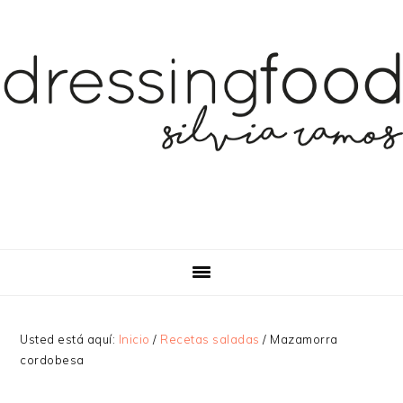
Saltar
Saltar
Saltar
a
al
a
la
contenido
la
navegación
principal
barra
principal
lateral
principal
Usted está aquí:
Inicio
/
Recetas saladas
/
Mazamorra
cordobesa