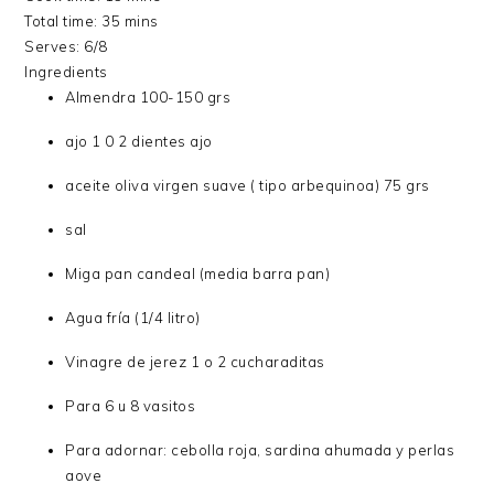
Total time:
35 mins
Serves:
6/8
Ingredients
Almendra 100-150 grs
ajo 1 0 2 dientes ajo
aceite oliva virgen suave ( tipo arbequinoa) 75 grs
sal
Miga pan candeal (media barra pan)
Agua fría (1/4 litro)
Vinagre de jerez 1 o 2 cucharaditas
Para 6 u 8 vasitos
Para adornar: cebolla roja, sardina ahumada y perlas
aove