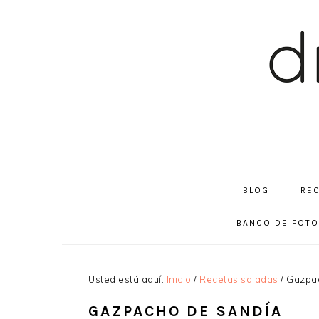
Saltar
Saltar
Saltar
a
al
a
la
contenido
la
navegación
principal
barra
principal
lateral
principal
BLOG
RE
BANCO DE FOT
Usted está aquí:
Inicio
/
Recetas saladas
/
Gazpac
GAZPACHO DE SANDÍA