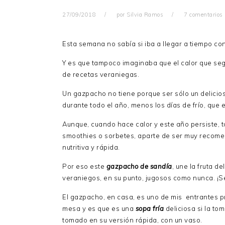
27/09/2018
por
Silvia Ramos
7 comentarios
Esta semana no sabía si iba a llegar a tiempo co
Y es que tampoco imaginaba que el calor que seg
de recetas veraniegas.
Un gazpacho no tiene porque ser sólo un delicio
durante todo el año, menos los días de frío, que 
Aunque, cuando hace calor y este año persiste, t
smoothies o sorbetes, aparte de ser muy recome
nutritiva y rápida.
Por eso este
gazpacho de sandía
, une la fruta d
veraniegos, en su punto, jugosos como nunca. ¡S
El gazpacho, en casa, es uno de mis entrantes p
mesa y es que es una
sopa fría
deliciosa si la t
tomado en su versión rápida, con un vaso.