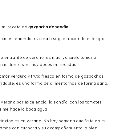
n mi receta de
gazpacho de sandia.
uimos teniendo invitara a seguir haciendo este tipo
so entrante de verano; es más, yo suelo tomarlo
en mi tierra son muy pocos en realidad.
omar verdura y fruta fresca en forma de gazpachos ,
ndable, es una forma de alimentarnos de forma sana,
el verano por excelencia ,la sandía, con los tomates
e me hace la boca agua!
rincipales en verano. No hay semana que falte en mi
omamos con cuchara y su acompañamiento; o bien