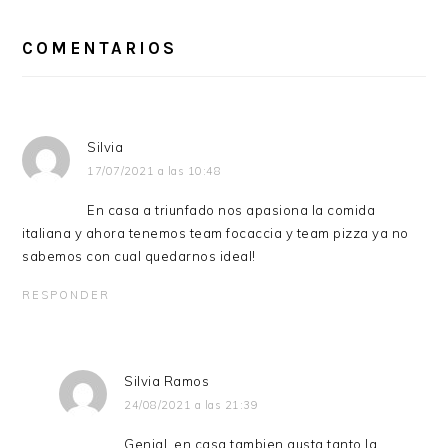
INTERACCIONES
CON
COMENTARIOS
LOS
LECTORES
Silvia
17/07/2021 a las 10:48
En casa a triunfado nos apasiona la comida
italiana y ahora tenemos team focaccia y team pizza ya no
sabemos con cual quedarnos ideal!
RESPONDER
Silvia Ramos
24/08/2021 a las 21:39
Genial, en casa tambien gusta tanto la