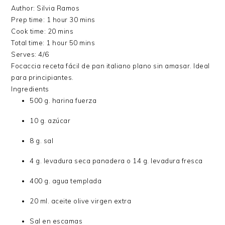
Author:
Silvia Ramos
Prep time:
1 hour 30 mins
Cook time:
20 mins
Total time:
1 hour 50 mins
Serves:
4/6
Focaccia receta fácil de pan italiano plano sin amasar. Ideal
para principiantes.
Ingredients
500 g. harina fuerza
10 g. azúcar
8 g. sal
4 g. levadura seca panadera o 14 g. levadura fresca
400 g. agua templada
20 ml. aceite olive virgen extra
Sal en escamas