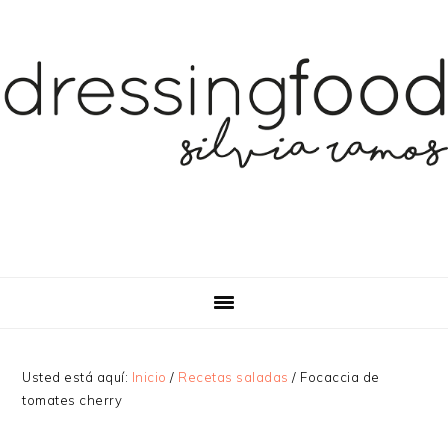
Saltar
Saltar
Saltar
a
al
a
la
contenido
la
navegación
principal
barra
principal
lateral
principal
Usted está aquí:
Inicio
/
Recetas saladas
/
Focaccia de
tomates cherry