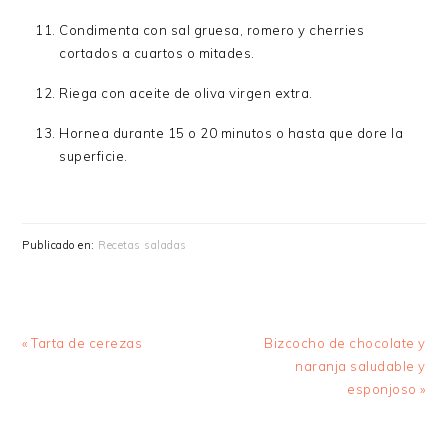
Condimenta con sal gruesa, romero y cherries
cortados a cuartos o mitades.
Riega con aceite de oliva virgen extra.
Hornea durante 15 o 20 minutos o hasta que dore la
superficie.
Publicado en:
Recetas saladas
Entrada
Siguiente
« Tarta de cerezas
Bizcocho de chocolate y
anterior:
entrada:
naranja saludable y
esponjoso »