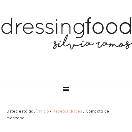
Saltar
Saltar
Saltar
a
al
a
la
contenido
la
navegación
principal
barra
principal
lateral
principal
Usted está aquí:
Inicio
/
Recetas dulces
/
Compota de
manzana