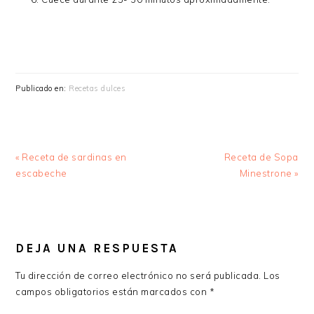
Publicado en:
Recetas dulces
Entrada
Siguiente
« Receta de sardinas en
Receta de Sopa
anterior:
entrada:
escabeche
Minestrone »
INTERACCIONES
CON
DEJA UNA RESPUESTA
LOS
Tu dirección de correo electrónico no será publicada.
Los
LECTORES
campos obligatorios están marcados con
*