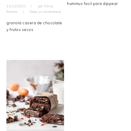
hummus facil para dippear
11/12/2021
por
Silvia
Ramos
Deja un comentario
granola casera de chocolate
y frutos secos