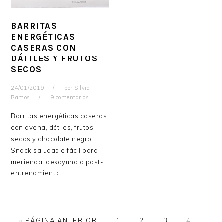
BARRITAS
ENERGÉTICAS
CASERAS CON
DÁTILES Y FRUTOS
SECOS
24/01/2019
por
Silvia
Ramos
9 comentarios
Barritas energéticas caseras
con avena, dátiles, frutos
secos y chocolate negro.
Snack saludable fácil para
merienda, desayuno o post-
entrenamiento.
IR
PÁGINA
PÁGINA
PÁGINA
PÁGINA
«
PÁGINA ANTERIOR
1
2
3
4