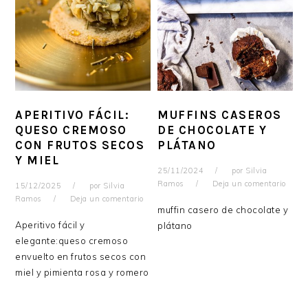
APERITIVO FÁCIL:
MUFFINS CASEROS
QUESO CREMOSO
DE CHOCOLATE Y
CON FRUTOS SECOS
PLÁTANO
Y MIEL
25/11/2024
por
Silvia
Ramos
Deja un comentario
15/12/2025
por
Silvia
Ramos
Deja un comentario
muffin casero de chocolate y
Aperitivo fácil y
plátano
elegante:queso cremoso
envuelto en frutos secos con
miel y pimienta rosa y romero