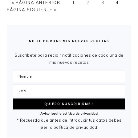
IR
PÁGINA
PÁGINA
PÁGINA
PÁGINA
IR
«
PÁGINA ANTERIOR
1
2
3
4
A
A
PÁGINA SIGUIENTE »
LA
LA
BARRA
LATERAL
NO TE PIERDAS MIS NUEVAS RECETAS
PRINCIPAL
Suscríbete para recibir notificaciones de cada una de
mis nuevas recetas
Aviso legal y política de privacidad
* Recuerda que antes de introducir tus datos debes
leer la política de privacidad.