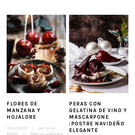
FLORES DE
PERAS CON
MANZANA Y
GELATINA DE VINO Y
HOJALDRE
MASCARPONE
:POSTRE NAVIDEÑO
30/12/2025
por
Silvia
ELEGANTE
Ramos
Deja un comentario