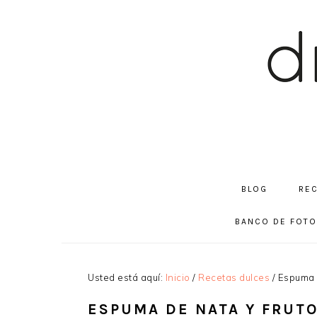
Saltar
Saltar
Saltar
a
al
a
la
contenido
la
navegación
principal
barra
principal
lateral
principal
BLOG
RE
BANCO DE FOT
Usted está aquí:
Inicio
/
Recetas dulces
/
Espuma d
ESPUMA DE NATA Y FRUT