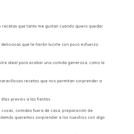
s recetas que tanto me gustan cuando quiero quedar
 deliciosas que te harán lucirte con poco esfuerzo.
postre ideal para acabar una comida generosa, como la
aravillosas recetas que nos permitan sorprender a
.
ías previos a las fiestas.
l cosas, comidas fuera de casa, preparación de
 además queremos sorprender a los nuestros con algo