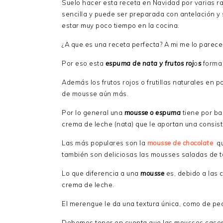
Suelo hacer esta receta en Navidad por varias ra
sencilla y puede ser preparada con antelación y
estar muy poco tiempo en la cocina.
¿A que es una receta perfecta? A mi me lo parece
Por eso esta
espuma de nata y frutos roj
o
s
forma 
Además los frutos rojos o frutillas naturales en 
de mousse aún más.
Por lo general una
mousse o espuma
tiene por ba
crema de leche (nata) que le aportan una consis
Las más populares son la
mousse de chocolate
q
también son deliciosas las mousses saladas de t
Lo que diferencia a una
mousse
es, debido a las 
crema de leche.
El merengue le da una textura única, como de pe
Debemos tener en cuenta que las mousses casera