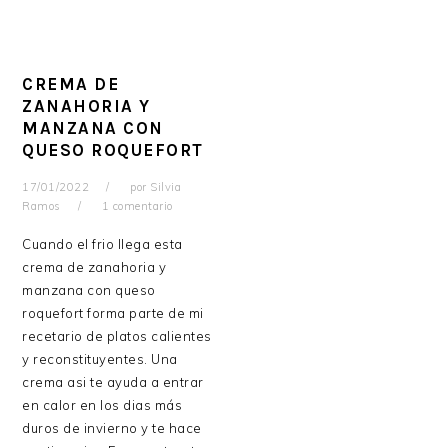
CREMA DE
ZANAHORIA Y
MANZANA CON
QUESO ROQUEFORT
17/01/2022
por
Silvia
Ramos
1 comentario
Cuando el frio llega esta
crema de zanahoria y
manzana con queso
roquefort forma parte de mi
recetario de platos calientes
y reconstituyentes. Una
crema asi te ayuda a entrar
en calor en los dias más
duros de invierno y te hace