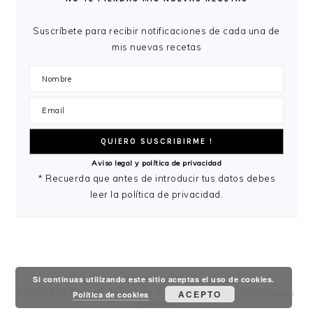
PRINCIPAL
Suscríbete para recibir notificaciones de cada una de
mis nuevas recetas
Aviso legal y política de privacidad
* Recuerda que antes de introducir tus datos debes
leer la política de privacidad.
Si continuas utilizando este sitio aceptas el uso de cookies.
ACEPTO
COPYRIGHT © 2026 ·
Política de cookies
DESING
BY
DRESSING FOOD
|
PRIVACIDAD
|
COOKIES