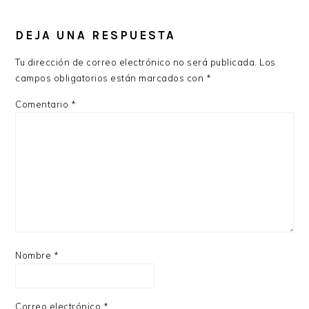
INTERACCIONES
CON
DEJA UNA RESPUESTA
LOS
Tu dirección de correo electrónico no será publicada.
Los
LECTORES
campos obligatorios están marcados con
*
Comentario
*
Nombre
*
Correo electrónico
*