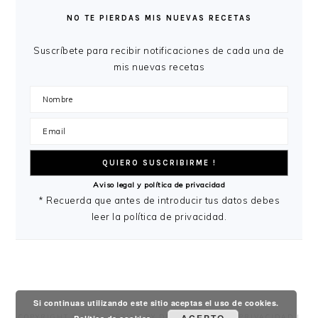
LATERAL
NO TE PIERDAS MIS NUEVAS RECETAS
PRINCIPAL
Suscríbete para recibir notificaciones de cada una de
mis nuevas recetas
Aviso legal y política de privacidad
* Recuerda que antes de introducir tus datos debes
leer la política de privacidad.
Si continuas utilizando este sitio aceptas el uso de cookies.
COPYRIGHT © 2026 ·
DESING
BY
DRESSING FOOD
|
PRIVACIDAD
|