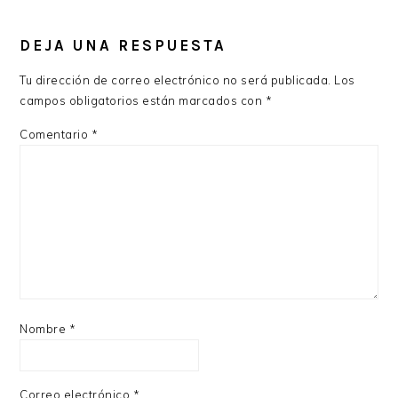
INTERACCIONES
CON
DEJA UNA RESPUESTA
LOS
Tu dirección de correo electrónico no será publicada.
Los
LECTORES
campos obligatorios están marcados con
*
Comentario
*
Nombre
*
Correo electrónico
*