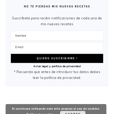
LATERAL
NO TE PIERDAS MIS NUEVAS RECETAS
PRINCIPAL
Suscríbete para recibir notificaciones de cada una de
mis nuevas recetas
Aviso legal y política de privacidad
* Recuerda que antes de introducir tus datos debes
leer la política de privacidad.
Si continuas utilizando este sitio aceptas el uso de cookies.
COPYRIGHT © 2026 ·
DESING
BY
DRESSING FOOD
|
PRIVACIDAD
|